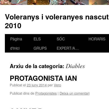
Voleranys i voleranyes nascut
2010
Pàgina
ELS
SÓC
HORARIS
Vés
d'inici
GRUPS
EXPERT/A…
al
contingut
Diables
Arxiu de la categoria:
PROTAGONISTA IAN
Publicat el
23 juny 2014
per
Vero
Publicat dins de
Protagonistes
|
Deixa un comentari