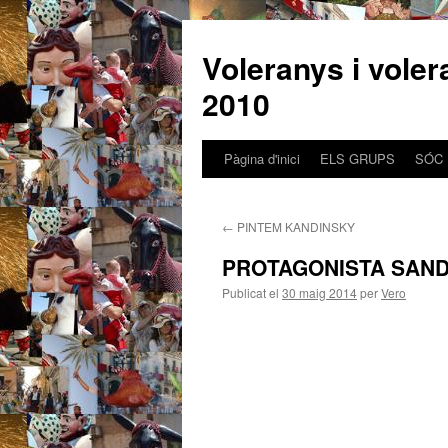
Voleranys i vole
2010
Pàgina d'inici
ELS GRUPS
SÓC
Vés
al
←
PINTEM KANDINSKY
contingut
PROTAGONISTA SAN
Publicat el
30 maig 2014
per
Vero