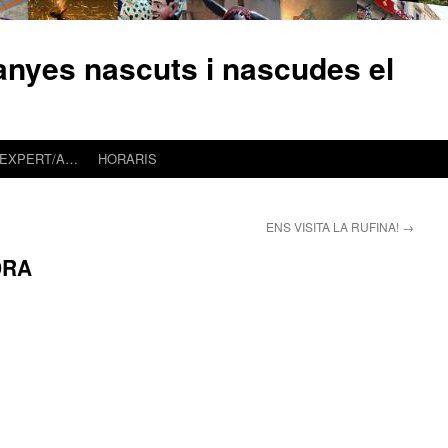
ranyes nascuts i nascudes el
 EXPERT/A…
HORARIS
ENS VISITA LA RUFINA!
→
DRA