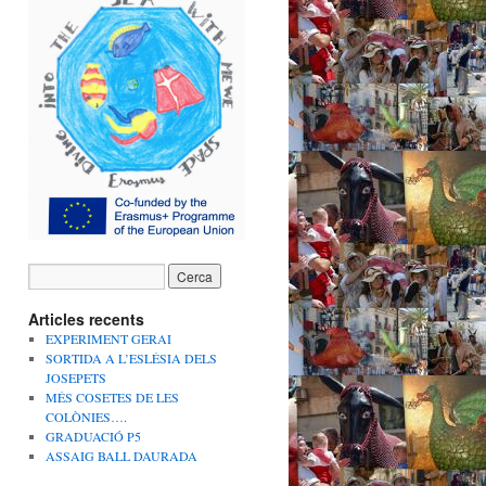
Articles recents
EXPERIMENT GERAI
SORTIDA A L’ESLÉSIA DELS
JOSEPETS
MÉS COSETES DE LES
COLÒNIES….
GRADUACIÓ P5
ASSAIG BALL DAURADA