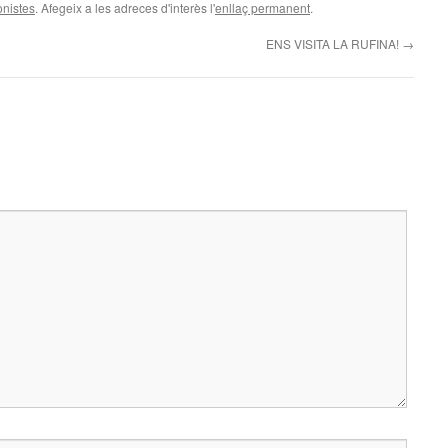
onistes
. Afegeix a les adreces d'interès l'
enllaç permanent
.
ENS VISITA LA RUFINA!
→