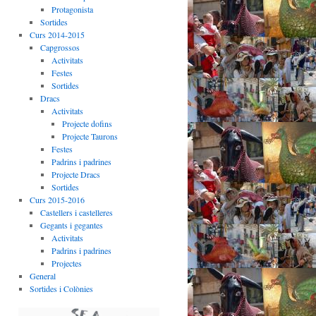
Protagonista
Sortides
Curs 2014-2015
Capgrossos
Activitats
Festes
Sortides
Dracs
Activitats
Projecte dofins
Projecte Taurons
Festes
Padrins i padrines
Projecte Dracs
Sortides
Curs 2015-2016
Castellers i castelleres
Gegants i gegantes
Activitats
Padrins i padrines
Projectes
General
Sortides i Colònies