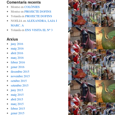
Comentaris recents
Montse
en
COLÒNIES
Montse
en
PROJECTE DOFINS
Yolanda
en
PROJECTE DOFINS
NOELIA
en
ALEXANDRA, LAIA I
MARC. A
Yolanda
en
ENS VISITA EL Nº 3
Arxius
juny 2016
maig 2016
abril 2016
març 2016
febrer 2016
gener 2016
desembre 2015
novembre 2015
octubre 2015
setembre 2015
juny 2015
maig 2015
abril 2015
març 2015
febrer 2015
gener 2015