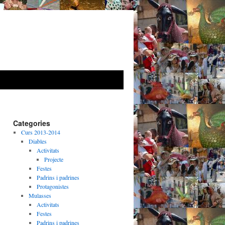
Categories
Curs 2013-2014
Diables
Activitats
Projecte
Festes
Padrins i padrines
Protagonistes
Mulasses
Activitats
Festes
Padrins i padrines