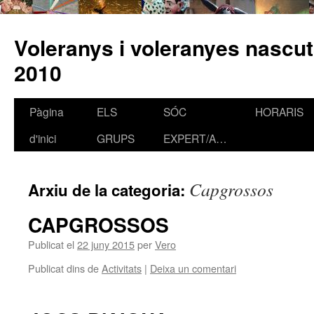
Voleranys i voleranyes nascut
2010
Pàgina
ELS
SÓC
HORARIS
Vés
d'inici
GRUPS
EXPERT/A…
al
contingut
Capgrossos
Arxiu de la categoria:
CAPGROSSOS
Publicat el
22 juny 2015
per
Vero
Publicat dins de
Activitats
|
Deixa un comentari