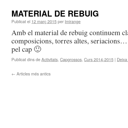
MATERIAL DE REBUIG
Publicat el
12 març 2015
per
lmirange
Amb el material de rebuig continuem clas
composicions, torres altes, seriacions…. 
pel cap 🙂
Publicat dins de
Activitats
,
Capgrossos
,
Curs 2014-2015
|
Deixa
←
Articles més antics