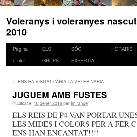
Voleranys i voleranyes nascut
2010
Pàgina
ELS
SÓC
HORARIS
Vés
d'inici
GRUPS
EXPERT/A…
al
contingut
←
ENS HA VISITAT L’ÀNIA LA VETERINÀRIA
JUGUEM AMB FUSTES
Publicat el
18 gener 2016
per
lmirange
ELS REIS DE P4 VAN PORTAR UNE
LES MIDES I COLORS PER A FER
ENS HAN ENCANTAT!!!!