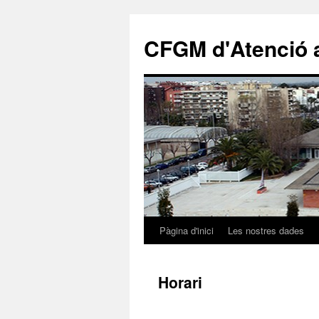
CFGM d'Atenció a
Pàgina d'inici
Les nostres dades
Vés
al
Horari
contingut