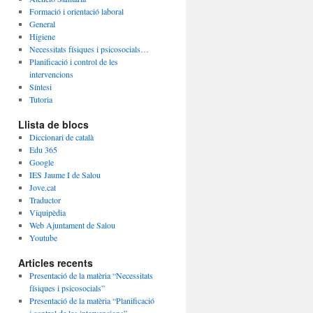
Formació i orientació laboral
General
Higiene
Necessitats físiques i psicosocials…
Planificació i control de les
intervencions
Síntesi
Tutoria
Llista de blocs
Diccionari de català
Edu 365
Google
IES Jaume I de Salou
Jove.cat
Traductor
Viquipèdia
Web Ajuntament de Salou
Youtube
Articles recents
Presentació de la matèria “Necessitats
físiques i psicosocials”
Presentació de la matèria “Planificació