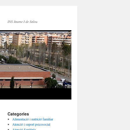
INS Jaume I de Salou
Categories
Alimentació i nutrició familiar
Atenció i suport psicosocial
Atenció Sanitària