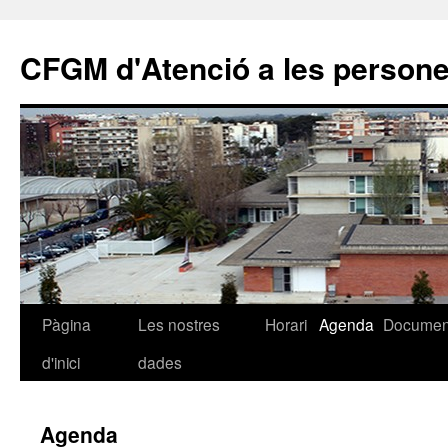
CFGM d'Atenció a les person
Pàgina
Les nostres
Horari
Agenda
Documen
Vés
d'inici
dades
al
contingut
Agenda