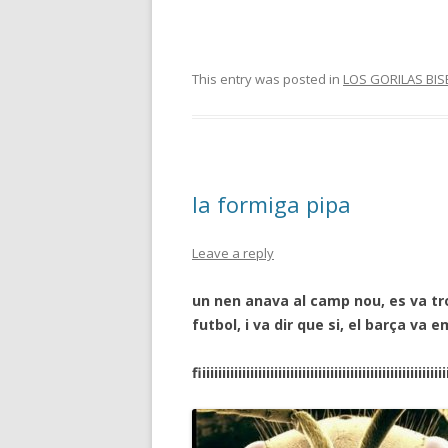
This entry was posted in
LOS GORILAS BIS
la formiga pipa
Leave a reply
un nen anava al camp nou, es va trob
futbol, i va dir que si, el barça va 
fiiiiiiiiiiiiiiiiiiiiiiiiiiiiiiiiiiiiiiiiiiiiiiiiiiiiiiiiiiiiii