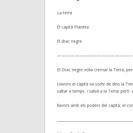
La terra
El capità Planeta
El drac negre
—————————————————
El Drac negre volia cremar la Terra, però
Llavors el capità va sortir de dins la Te
saltar a temps i salvà a la Terra; però e
llavors amb els poders del capità, el co
__________________________________________