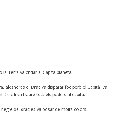
————————————————–
 la Terra va cridar al Capità planeta.
rra, aleshores el Drac va disparar foc però el Capità va
l Drac li va traure tots els poders al capità.
r negre del drac es va posar de molts colors.
______________________