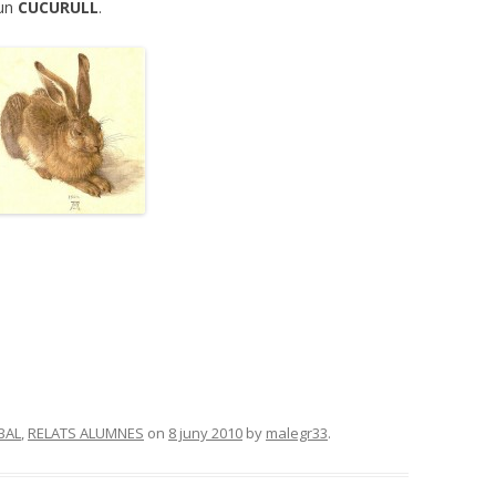
 un
CUCURULL
.
BAL
,
RELATS ALUMNES
on
8 juny 2010
by
malegr33
.