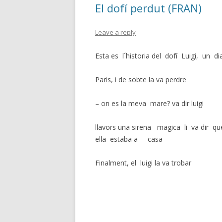
El dofí perdut (FRAN)
Leave a reply
Esta es l´historia del dofí Luigi, un di
P
aris, i de sobte la va perdre
– on es la meva mare? va dir luigi
llavors una sirena magica li va dir qu
ella estaba a casa
Finalment, el luigi la va trobar