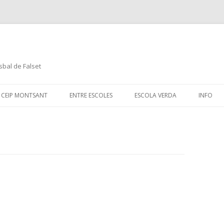
sbal de Falset
Skip
to
CEIP MONTSANT
ENTRE ESCOLES
ESCOLA VERDA
INFO
content