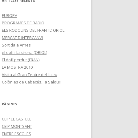
ARTICLES RECENTS
EUROPA
PROGRAMES DE RÀDIO
ELS RODOLINS DEL FRAN I L’ ORIOL
MERCAT D’INTERCANVI
Sortida a Arnes
el dofi i la sirena (ORIOL)
El dofí perdut (FRAN)
LA MOSTRA 2010
Visita al Gran Teatre del Liceu
Colònies de Cabacés…a Salou!!
PÀGINES
CEIP EL CASTELL
CEIP MONTSANT
ENTRE ESCOLES