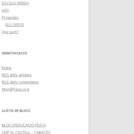
ESCOLA VERDA
Info
Projectes
ELS OFICIS
Qui som?
IDENTIFICACIÓ
Entra
RSS
dels articles
RSS
dels comentaris
WordPress.org
LLISTA DE BLOCS
BLOC D’EDUCACIÓ FÍSICA
CEIP EL CASTELL – CABACÉS