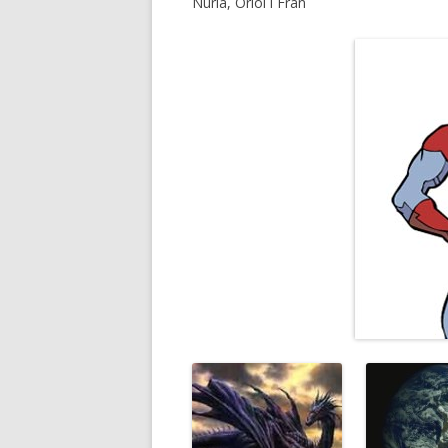
Nùria, Oriol i Fran