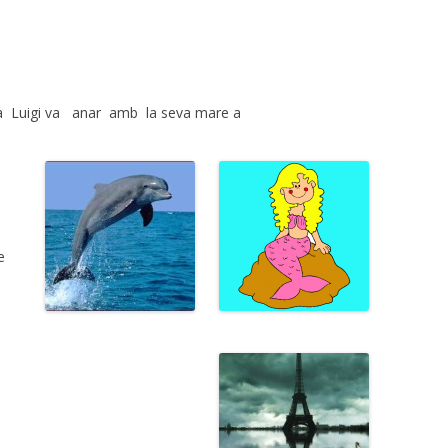
a Luigi
va anar amb la seva mare a
e