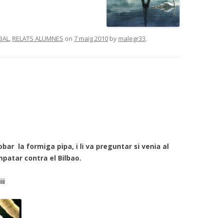
BAL
,
RELATS ALUMNES
on
7 maig 2010
by
malegr33
.
ar la formiga pipa, i li va preguntar si venia al
empatar contra el Bilbao.
iii