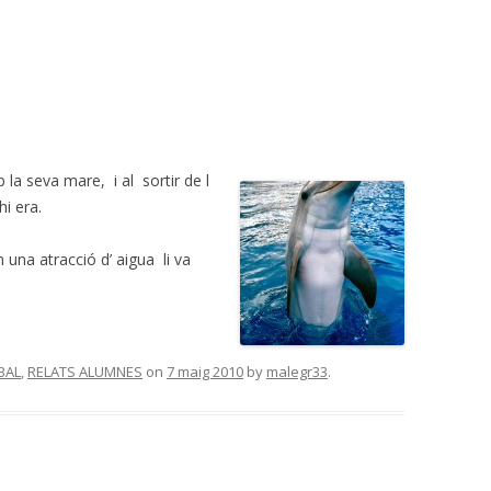
la seva mare, i al sortir de l
i era.
 una atracció d’ aigua li va
BAL
,
RELATS ALUMNES
on
7 maig 2010
by
malegr33
.