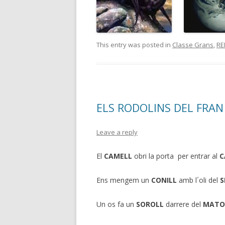
This entry was posted in
Classe Grans
,
RE
ELS RODOLINS DEL FRAN I
Leave a reply
El
CAMELL
obri la porta per entrar al
C
Ens mengem un
CONILL
amb l´oli del
S
Un os fa un
SOROLL
darrere del
MATO