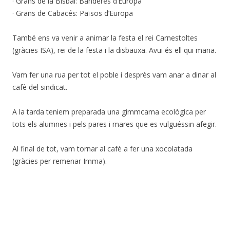
· Grans de la Bisbal: Banderes d’Europa
· Grans de Cabacés: Països d’Europa
També ens va venir a animar la festa el rei Carnestoltes
(gràcies ISA), rei de la festa i la disbauxa. Avui és ell qui mana.
Vam fer una rua per tot el poble i desprès vam anar a dinar al
cafè del sindicat.
A la tarda teniem preparada una gimmcama ecològica per
tots els alumnes i pels pares i mares que es vulguéssin afegir.
Al final de tot, vam tornar al cafè a fer una xocolatada
(gràcies per remenar Imma).