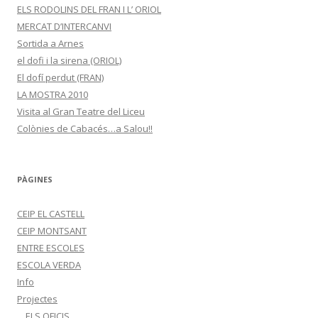
ELS RODOLINS DEL FRAN I L’ ORIOL
MERCAT D’INTERCANVI
Sortida a Arnes
el dofi i la sirena (ORIOL)
El dofí perdut (FRAN)
LA MOSTRA 2010
Visita al Gran Teatre del Liceu
Colònies de Cabacés…a Salou!!
PÀGINES
CEIP EL CASTELL
CEIP MONTSANT
ENTRE ESCOLES
ESCOLA VERDA
Info
Projectes
ELS OFICIS