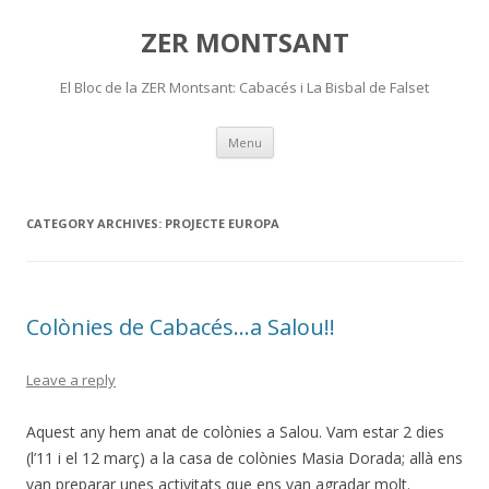
ZER MONTSANT
El Bloc de la ZER Montsant: Cabacés i La Bisbal de Falset
Skip
Menu
to
content
CATEGORY ARCHIVES:
PROJECTE EUROPA
Colònies de Cabacés…a Salou!!
Leave a reply
Aquest any hem anat de colònies a Salou. Vam estar 2 dies
(l’11 i el 12 març) a la casa de colònies Masia Dorada; allà ens
van preparar unes activitats que ens van agradar molt.