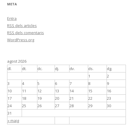
c
META
a
:
Entra
RSS
dels articles
RSS
dels comentaris
WordPress.org
agost 2026
dl.
dt.
dc.
dj.
dv.
ds.
dg.
1
2
3
4
5
6
7
8
9
10
11
12
13
14
15
16
17
18
19
20
21
22
23
24
25
26
27
28
29
30
31
« maig