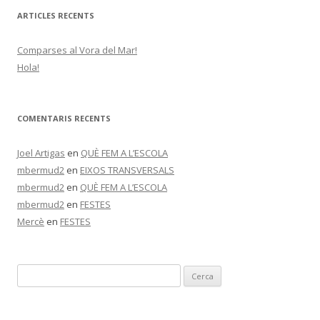
ARTICLES RECENTS
Comparses al Vora del Mar!
Hola!
COMENTARIS RECENTS
Joel Artigas
en
QUÈ FEM A L’ESCOLA
mbermud2
en
EIXOS TRANSVERSALS
mbermud2
en
QUÈ FEM A L’ESCOLA
mbermud2
en
FESTES
Mercè
en
FESTES
C
e
r