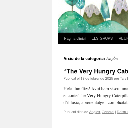
Pàgina d'inici
ELS GRUPS
REUN
Vés
al
Anglès
Arxiu de la categoria:
contingut
“The Very Hungry Cate
Publicat el
13 de febrer de 2025
per
Tais
Hola, famílies! Avui hem viscut una 
el conte The Very Hungry Caterpillar
d’il·lusió, aprenentatge i complicita
Publicat dins de
Anglès
,
General
|
Deixa 