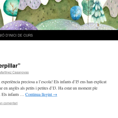
IÓ D’INICI DE CURS
rpillar”
 Martínez Casanovas
experiència preciosa a l’escola! Els infants d’I5 ens han explicat
 en anglès als petits i petites d’I3. Ha estat un moment ple
t. Els infants …
Continua llegint
→
un comentari