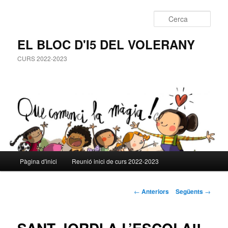
Cerca
EL BLOC D'I5 DEL VOLERANY
CURS 2022-2023
Menú
Pàgina d'inici
Reunió inici de curs 2022-2023
Aneu
principal
al
Navegació
←
Anteriors
Següents
→
pels
contingut
articles
principal