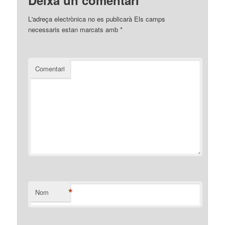
L'adreça electrònica no es publicarà
Els camps
necessaris estan marcats amb
*
Comentari
*
Nom