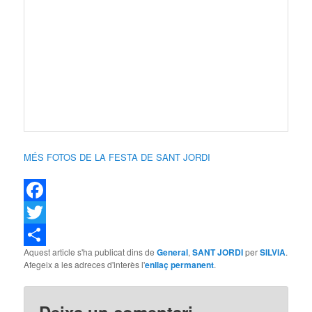
MÉS FOTOS DE LA FESTA DE SANT JORDI
Facebook
Twitter
Aquest article s'ha publicat dins de
General
,
SANT JORDI
per
SILVIA
.
Comparteix
Afegeix a les adreces d'interès l'
enllaç permanent
.
Deixa un comentari