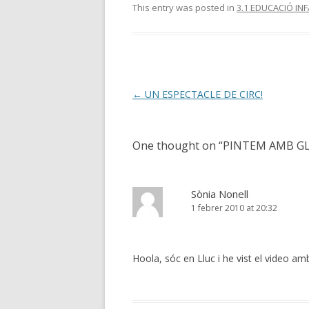
This entry was posted in
3.1 EDUCACIÓ INF
Post
←
UN ESPECTACLE DE CIRC!
navigation
One thought on “
PINTEM AMB G
Sònia Nonell
1 febrer 2010 at 20:32
Hoola, sóc en Lluc i he vist el video a