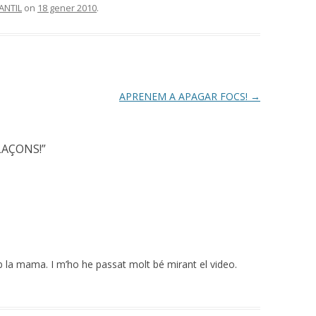
ANTIL
on
18 gener 2010
.
APRENEM A APAGAR FOCS!
→
LAÇONS!
”
mb la mama. I m’ho he passat molt bé mirant el video.