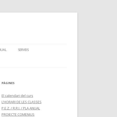
ANUAL
SERVEIS
PÀGINES
El calendari del curs
L’HORARI DE LES CLASSES
P.E.Z. / R.R.I. / PLA ANUAL
PROJECTE COMENIUS