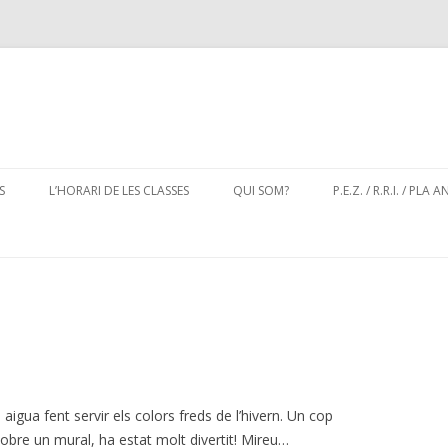
Skip
to
S
L’HORARI DE LES CLASSES
QUI SOM?
P.E.Z. / R.R.I. / PLA 
content
igua fent servir els colors freds de l’hivern. Un cop
sobre un mural, ha estat molt divertit! Mireu…