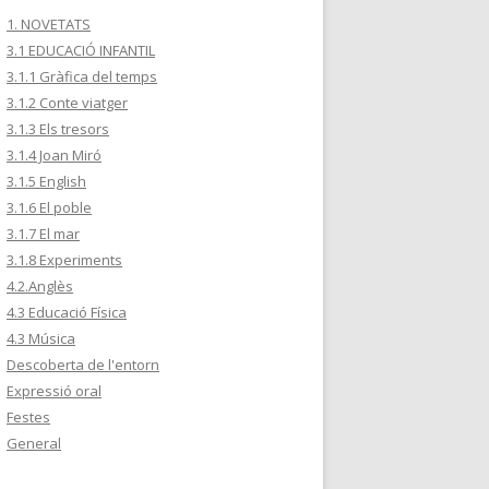
1. NOVETATS
3.1 EDUCACIÓ INFANTIL
3.1.1 Gràfica del temps
3.1.2 Conte viatger
3.1.3 Els tresors
3.1.4 Joan Miró
3.1.5 English
3.1.6 El poble
3.1.7 El mar
3.1.8 Experiments
4.2.Anglès
4.3 Educació Física
4.3 Música
Descoberta de l'entorn
Expressió oral
Festes
General