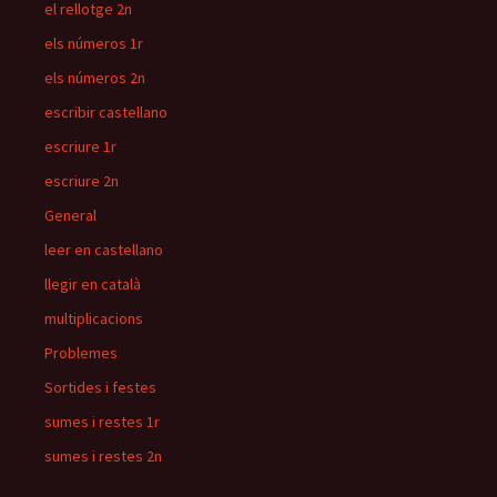
el rellotge 2n
els números 1r
els números 2n
escribir castellano
escriure 1r
escriure 2n
General
leer en castellano
llegir en català
multiplicacions
Problemes
Sortides i festes
sumes i restes 1r
sumes i restes 2n