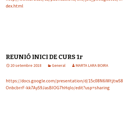
dex.html
REUNIÓ INICI DE CURS 1r
20 setembre 2018
General
MARTA LARA BOIRA
https://docs.google.com/presentation/d/15c08N6iWtjtwS8
OnbcbrrF-kk7AyS9JasBIOG7hHqIo/edit?usp=sharing