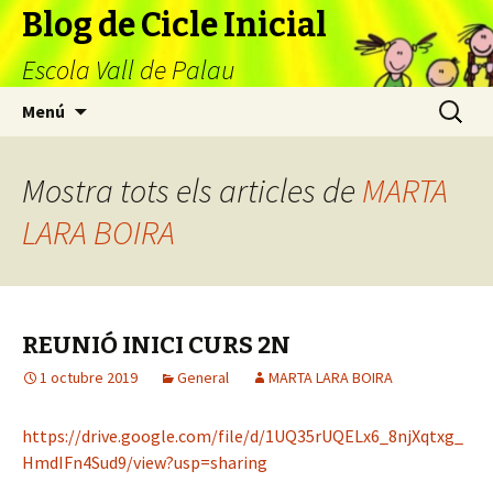
Blog de Cicle Inicial
Escola Vall de Palau
Vés
Cerca:
Menú
al
contingut
Mostra tots els articles de
MARTA
LARA BOIRA
REUNIÓ INICI CURS 2N
1 octubre 2019
General
MARTA LARA BOIRA
https://drive.google.com/file/d/1UQ35rUQELx6_8njXqtxg_
HmdIFn4Sud9/view?usp=sharing