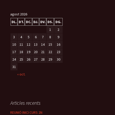
agost 2026
DL.
DT.
DC.
DJ.
DV.
DS.
DG.
1
2
3
4
5
6
7
8
9
10
11
12
13
14
15
16
17
18
19
20
21
22
23
24
25
26
27
28
29
30
31
« oct.
Articles recents
REUNIÓ INICI CURS 2N