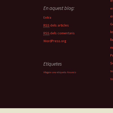
e
En aquest blog:
e
e
Entra
G
RSS
dels articles
l
RSS
dels comentaris
ll
WordPress.org
m
P
Etiquetes
S
s
Afegeix una etiqueta
Anuncis
s