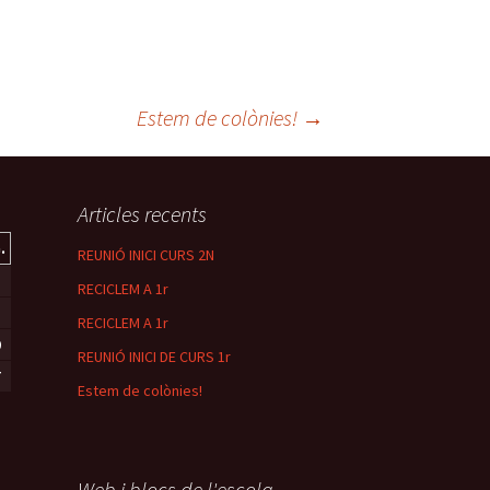
Estem de colònies!
→
Articles recents
.
REUNIÓ INICI CURS 2N
RECICLEM A 1r
3
RECICLEM A 1r
0
REUNIÓ INICI DE CURS 1r
7
Estem de colònies!
Web i blocs de l'escola