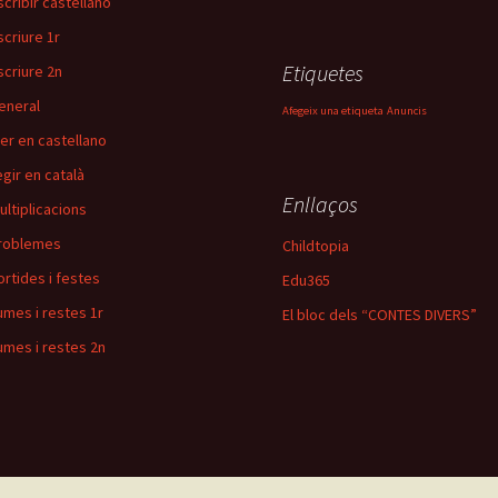
scribir castellano
scriure 1r
Etiquetes
scriure 2n
eneral
Afegeix una etiqueta
Anuncis
eer en castellano
egir en català
Enllaços
ultiplicacions
roblemes
Childtopia
ortides i festes
Edu365
umes i restes 1r
El bloc dels “CONTES DIVERS”
umes i restes 2n