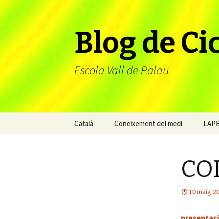
Blog de Cic
Escola Vall de Palau
Vés
Català
Coneixement del medi
LAP
al
contingut
COL
10 maig 2
presentaci