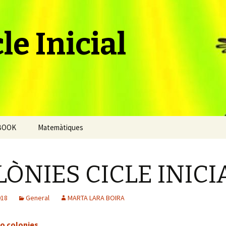
le Inicial
BOOK
Matemàtiques
ÒNIES CICLE INICI
018
General
MARTA LARA BOIRA
o colonies