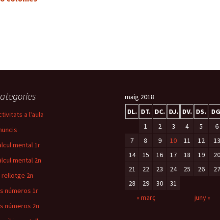
ategories
maig 2018
DL.
DT.
DC.
DJ.
DV.
DS.
DG
tivitats a l'aula
1
2
3
4
5
6
nuncis
7
8
9
10
11
12
1
àlcul mental 1r
14
15
16
17
18
19
2
àlcul mental 2n
21
22
23
24
25
26
2
l rellotge 2n
28
29
30
31
ls números 1r
« març
juny »
ls números 2n