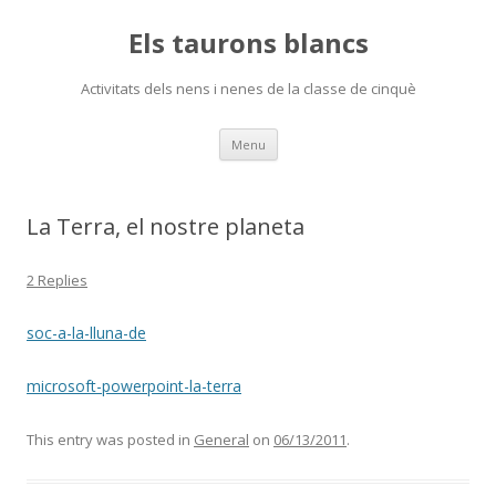
Els taurons blancs
Activitats dels nens i nenes de la classe de cinquè
Skip
Menu
to
content
La Terra, el nostre planeta
2 Replies
soc-a-la-lluna-de
microsoft-powerpoint-la-terra
This entry was posted in
General
on
06/13/2011
.