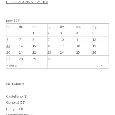
LES CREACIONS A PLÀSTICA
juny 2011
dl.
dt.
dc.
dj.
dv.
ds.
dg.
1
2
3
4
5
6
7
8
9
10
11
12
13
14
15
16
17
18
19
20
21
22
23
24
25
26
27
28
29
30
« maig
jul. »
CATEGORIES
Castellano
(3)
General
(55)
Llengua
(3)
Matemàtiques
(3)