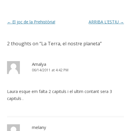
Post
←
El joc de la Prehistòria!
ARRIBA L’ESTIU
→
navigation
2 thoughts on “
La Terra, el nostre planeta
”
Amalya
06/14/2011 at 4:42 PM
Laura esque em falta 2 capituls i el ultim contant sera 3
capituls .
melany