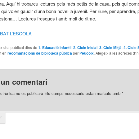
ra. Aquí hi trobareu lectures pels més petits de la casa, pels qui co
ls qui volen gaudir d’una bona novel·la juvenil. Per riure, per aprendre,
estona… Lectures fresques i amb molt de ritme.
BAT L’ESCOLA
le s'ha publicat dins de
1. Educació Infantil
,
2. Cicle Inicial
,
3. Cicle Mitjà
,
4. Cicle 
at en
recomanacions de biblioteca pública
per
Peucoix
. Afegeix a les adreces d'int
 un comentari
ectrònica no es publicarà
Els camps necessaris estan marcats amb
*
i