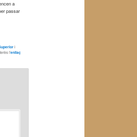
mencen a
 per passar
Superior
i
erès l'
enllaç