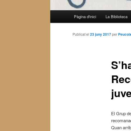
Menú
Pàgina d'inici
La Biblioteca
Aneu
principal
al
Publicat el
23 juny 2017
per
Peucoi
contingut
S’ha
principal
Rec
juve
El Grup d
recomanad
Quan arrib