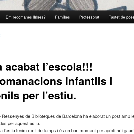
Em recomanes llibres?
Famílies
Professorat
Tastet de poes
x
 acabat l’escola!!!
omanacions infantils i
nils per l’estiu.
e Ressenyes de Biblioteques de Barcelona ha elaborat un post amb l
es per aquest estiu.
a l’estiu tenim molt de temps i és un bon moment per aprofitar i gaudi