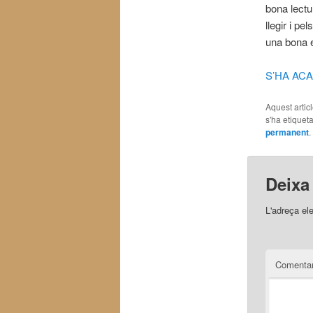
bona lectu
llegir i pe
una bona 
S’HA ACA
Aquest artic
s'ha etiquet
permanent
.
Deixa
L'adreça el
Comentar