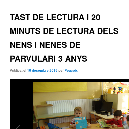
pels
principal
articles
TAST DE LECTURA I 20
MINUTS DE LECTURA DELS
NENS I NENES DE
PARVULARI 3 ANYS
Publicat el
16 desembre 2016
per
Peucoix