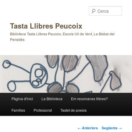
Cerca
Tasta Llibres Peucoix
Biblioteca Tasta Llibres Peucoix, Escola Ull de Vent, La Bisbal del
Penedès
Menú
Pàgina d'inici
La Biblioteca
Em recomanes llibres?
Aneu
principal
Famílies
Professorat
Tastet de poesia
al
contingut
Navegació
←
Anteriors
Següents
→