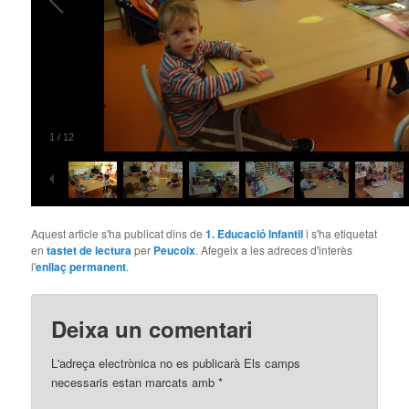
1
/
12
Aquest article s'ha publicat dins de
1. Educació Infantil
i s'ha etiquetat
en
tastet de lectura
per
Peucoix
. Afegeix a les adreces d'interès
l'
enllaç permanent
.
Deixa un comentari
L'adreça electrònica no es publicarà
Els camps
necessaris estan marcats amb
*