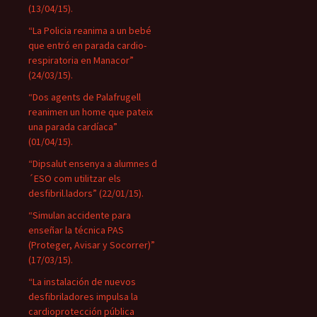
(13/04/15).
“La Policia reanima a un bebé
que entró en parada cardio-
respiratoria en Manacor”
(24/03/15).
“Dos agents de Palafrugell
reanimen un home que pateix
una parada cardíaca”
(01/04/15).
“Dipsalut ensenya a alumnes d
´ESO com utilitzar els
desfibril.ladors” (22/01/15).
“Simulan accidente para
enseñar la técnica PAS
(Proteger, Avisar y Socorrer)”
(17/03/15).
“La instalación de nuevos
desfibriladores impulsa la
cardioprotección pública