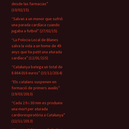
desde las farmacias”
(10/02/15).
“Salvan a un menor que sufrió
una parada cardíaca cuando
jugaba a futbol” (27/02/15).
“La Polocia Local de Blanes
salva la vida a un home de 49
anys que ha patit una aturada
cardíaca” (12/01/215)
“Catalunya batega un total de
8.864.016 euros” (15/12/2014)
“Els catalans suspenen en
formació de primers auxilis”
(19/03/2013)
“Cada 2 h i 30 min es produeix
una mort per aturada
cardiorespiratòria a Catalunya”
(22/11/2013)