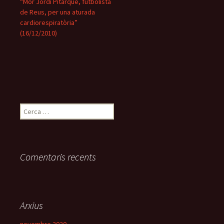
“Mor Jordi Pitarque, futbolista
de Reus, per una aturada
cardiorespiratòria”
(16/12/2010)
C
e
r
c
a
Comentaris recents
:
Arxius