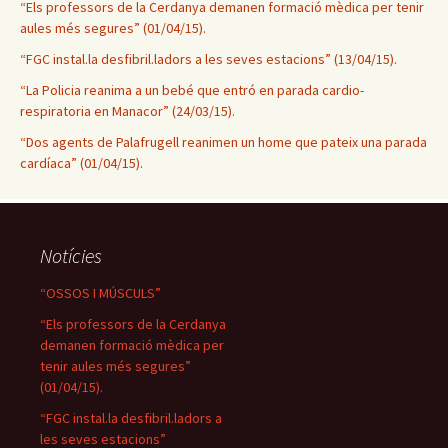
“Els professors de la Cerdanya demanen formació mèdica per tenir
aules més segures” (01/04/15).
“FGC instal.la desfibril.ladors a les seves estacions” (13/04/15).
“La Policia reanima a un bebé que entró en parada cardio-
respiratoria en Manacor” (24/03/15).
“Dos agents de Palafrugell reanimen un home que pateix una parada
cardíaca” (01/04/15).
Notícies
“OSSOS I MÚSCULS”
“Els professors de la Cerdanya
demanen formació mèdica per
tenir aules més segures”
(01/04/15).
“FGC instal.la desfibril.ladors a
les seves estacions”