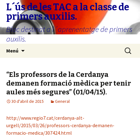
L´ús de les TAC a la classe de
primers auxilis.
Bloc destinat a l´aprenentatge de primers
auxilis.
Vés
Cerca:
Menú
al
contingut
“Els professors de la Cerdanya
demanen formació mèdica per tenir
aules més segures” (01/04/15).
30 d'abril de 2015
General
http://www.regio7.cat/cerdanya-alt-
urgell/2015/03/26/professors-cerdanya-demanen-
formacio-medica/307424.html