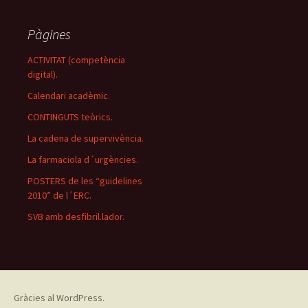
Pàgines
ACTIVITAT (competència
digital).
Calendari acadèmic.
CONTINGUTS teòrics.
La cadena de supervivència.
La farmaciola d´urgències.
POSTERS de les “guidelines
2010” de l´ERC.
SVB amb desfibril.lador.
Gràcies al WordPress.