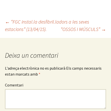
←
“FGC instal.la desfibril.ladors a les seves
estacions” (13/04/15).
“OSSOS I MÚSCULS”
→
Navegació
pels
Deixa un comentari
articles
L'adreça electrònica no es publicarà
Els camps necessaris
estan marcats amb
*
Comentari