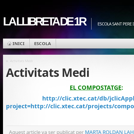
LA LLIBRETA DE 1R
ESCOLA SANT PERE I
INICI
ESCOLA
«
Activitats Medi
Activitats Medi
EL COMPOSTATGE
:
http://clic.xtec.cat/db/jclicApp
project=http://clic.xtec.cat/projects/comp
Aquest article va ser publicat per
MARTA ROLDAN LA