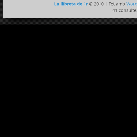
La llibreta de 1r
© 2010 | Fet amb
Word
41 consulte