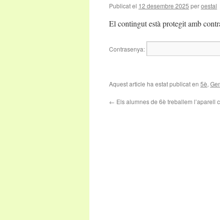
Publicat el
12 desembre 2025
per
oestal
El contingut està protegit amb contr
Contrasenya:
Aquest article ha estat publicat en
5è
,
Gen
←
Els alumnes de 6è treballem l’aparell ci