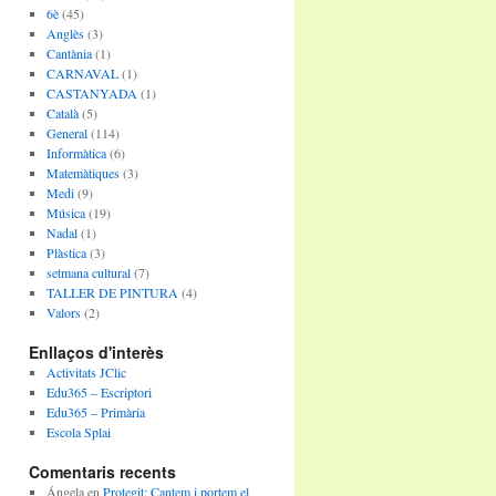
6è
(45)
Anglès
(3)
Cantània
(1)
CARNAVAL
(1)
CASTANYADA
(1)
Català
(5)
General
(114)
Informàtica
(6)
Matemàtiques
(3)
Medi
(9)
Música
(19)
Nadal
(1)
Plàstica
(3)
setmana cultural
(7)
TALLER DE PINTURA
(4)
Valors
(2)
Enllaços d'interès
Activitats JClic
Edu365 – Escriptori
Edu365 – Primària
Escola Splai
Comentaris recents
Ángela
en
Protegit: Cantem i portem el