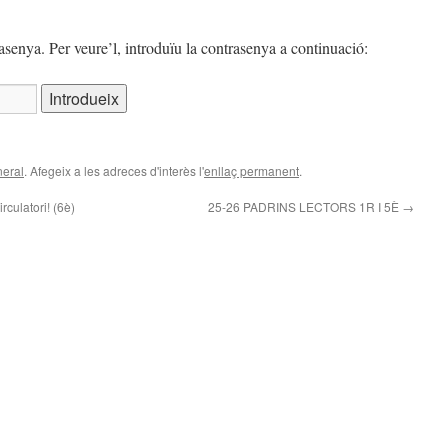
asenya. Per veure’l, introduïu la contrasenya a continuació:
eral
. Afegeix a les adreces d'interès l'
enllaç permanent
.
rculatori! (6è)
25-26 PADRINS LECTORS 1R I 5È
→