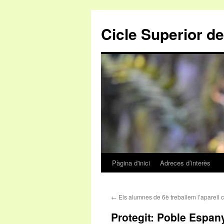
Cicle Superior de
Pàgina d'inici
Adreces d’interès
Vés
al
←
Els alumnes de 6è treballem l’aparell ci
contingut
Protegit: Poble Espany