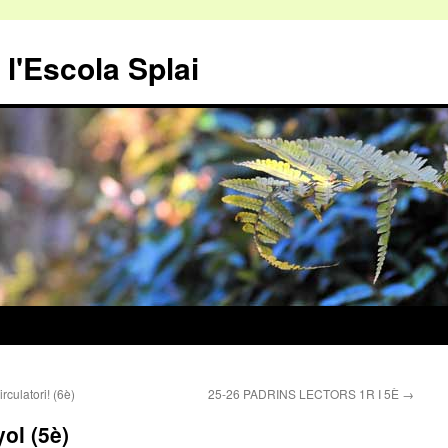
 l'Escola Splai
rculatori! (6è)
25-26 PADRINS LECTORS 1R I 5È
→
ol (5è)