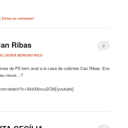
|
Deixa un comentari
Can Ribas
2
IO JAVIER MORUNO RICO
enes de P5 hem anat a la casa de colònies Can Ribas. Ens
oleu veure…?
e.com/watch?v=XkbX6xcu2CM[/youtube]