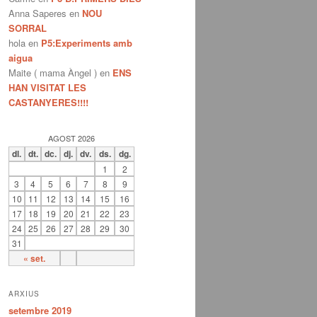
Anna Saperes
en
NOU
SORRAL
hola
en
P5:Experiments amb
aigua
Maite ( mama Àngel )
en
ENS
HAN VISITAT LES
CASTANYERES!!!!
AGOST 2026
dl.
dt.
dc.
dj.
dv.
ds.
dg.
1
2
3
4
5
6
7
8
9
10
11
12
13
14
15
16
17
18
19
20
21
22
23
24
25
26
27
28
29
30
31
« set.
ARXIUS
setembre 2019