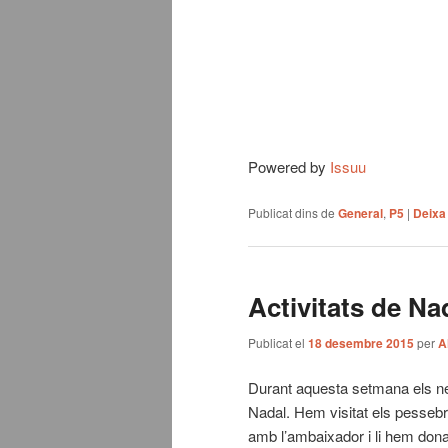
Powered by
Issuu
Publicat dins de
General
,
P5
|
Deixa
Activitats de Na
Publicat el
18 desembre 2015
per
A
Durant aquesta setmana els nens
Nadal. Hem visitat els pessebr
amb l’ambaixador i li hem donat