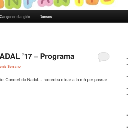
Cançoner d’anglès
Danses
DAL ’17 – Programa
enis Serrano
del Concert de Nadal… recordeu clicar a la mà per passar