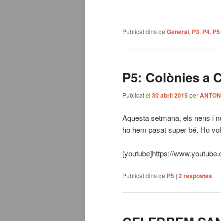
Publicat dins de
General
,
P3
,
P4
,
P5
P5: Colònies a 
Publicat el
30 abril 2015
per
ANTON
Aquesta setmana, els nens i n
ho hem pasat super bé. Ho v
[youtube]https://www.youtub
Publicat dins de
P5
|
2
respostes