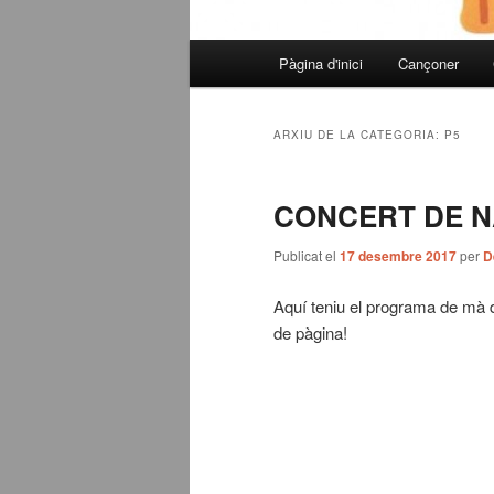
Menú
Pàgina d'inici
Cançoner
Aneu
Aneu
principal
al
al
ARXIU DE LA CATEGORIA:
P5
contingut
contingut
CONCERT DE NA
principal
secundari
Publicat el
17 desembre 2017
per
D
Aquí teniu el programa de mà 
de pàgina!