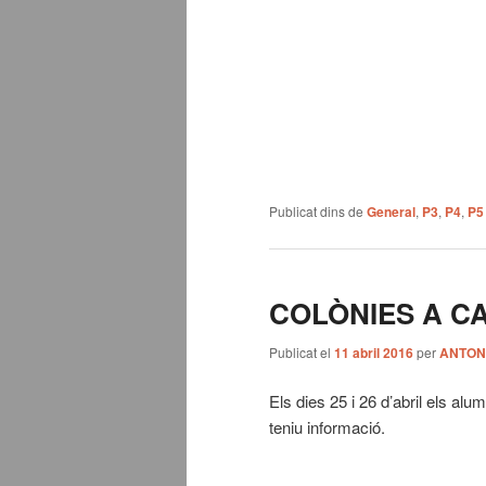
Publicat dins de
General
,
P3
,
P4
,
P5
COLÒNIES A C
Publicat el
11 abril 2016
per
ANTON
Els dies 25 i 26 d’abril els a
teniu informació.