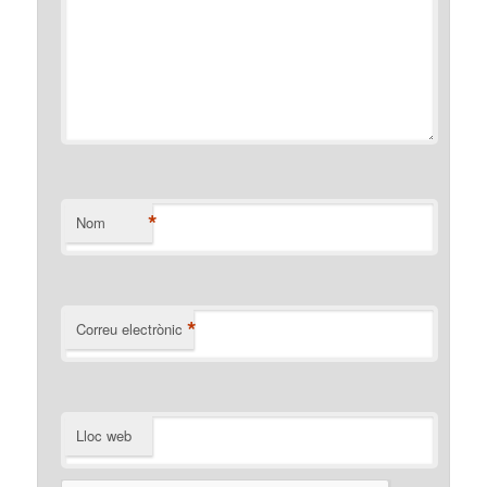
*
Nom
*
Correu electrònic
Lloc web