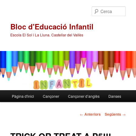
Cerca
Bloc d'Educació Infantil
Escola El Sol i La Lluna. Castellar del Vallès
Menú
Pàgina d'inici
Cançoner
Cançoner d’anglès
Danses
Aneu
principal
al
Navegació
←
Anteriors
Següents
→
pels
contingut
articles
principal