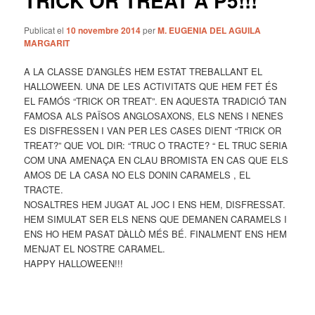
TRICK OR TREAT A P5!!!
Publicat el
10 novembre 2014
per
M. EUGENIA DEL AGUILA
MARGARIT
A LA CLASSE D’ANGLÈS HEM ESTAT TREBALLANT EL
HALLOWEEN. UNA DE LES ACTIVITATS QUE HEM FET ÉS
EL FAMÓS “TRICK OR TREAT”. EN AQUESTA TRADICIÓ TAN
FAMOSA ALS PAÏSOS ANGLOSAXONS, ELS NENS I NENES
ES DISFRESSEN I VAN PER LES CASES DIENT “TRICK OR
TREAT?” QUE VOL DIR: “TRUC O TRACTE? “ EL TRUC SERIA
COM UNA AMENAÇA EN CLAU BROMISTA EN CAS QUE ELS
AMOS DE LA CASA NO ELS DONIN CARAMELS , EL
TRACTE.
NOSALTRES HEM JUGAT AL JOC I ENS HEM, DISFRESSAT.
HEM SIMULAT SER ELS NENS QUE DEMANEN CARAMELS I
ENS HO HEM PASAT DÀLLÒ MÉS BÉ. FINALMENT ENS HEM
MENJAT EL NOSTRE CARAMEL.
HAPPY HALLOWEEN!!!