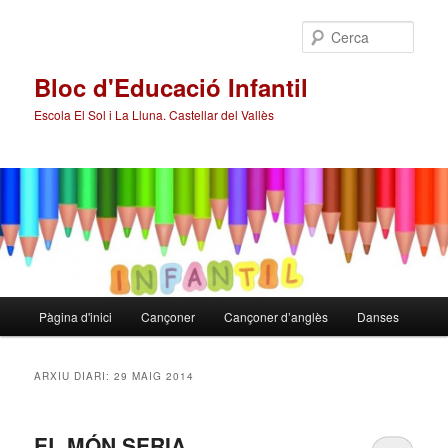
Cerca
Bloc d'Educació Infantil
Escola El Sol i La Lluna. Castellar del Vallès
Menú
Pàgina d'inici
Cançoner
Cançoner d’anglès
Danses
Aneu
Aneu
principal
al
al
ARXIU DIARI:
29 MAIG 2014
contingut
contingut
EL MÓN SERIA…
principal
secundari