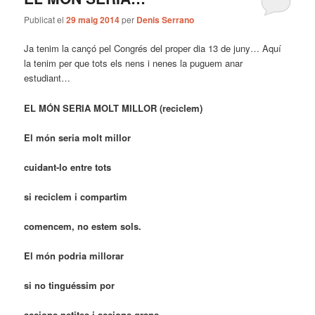
Publicat el
29 maig 2014
per
Denis Serrano
Ja tenim la cançó pel Congrés del proper dia 13 de juny… Aquí
la tenim per que tots els nens i nenes la puguem anar
estudiant…
EL MÓN SERIA MOLT MILLOR (reciclem)
El món seria molt millor
cuidant-lo entre tots
si reciclem i compartim
comencem, no estem sols.
El món podria millorar
si no tinguéssim por
accions petites i accions grans