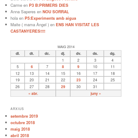
Carme
en
P3 B:PRIMERS DIES
Anna Saperes
en
NOU SORRAL
hola
en
P5:Experiments amb aigua
Maite ( mama Àngel )
en
ENS HAN VISITAT LES
CASTANYERES!!!!
MAIG 2014
dl.
dt.
dc.
dj.
dv.
ds.
dg.
1
2
3
4
5
6
7
8
9
10
11
12
13
14
15
16
17
18
19
20
21
22
23
24
25
26
27
28
29
30
31
« abr.
juny »
ARXIUS
setembre 2019
octubre 2018
maig 2018
abril 2018