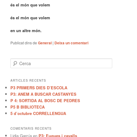
és el món que volem
és el món que volem
en un altre món.
Publicat dins de
General
|
Deixa un comentari
C
e
r
c
ARTICLES RECENTS
a
P3 PRIMERS DIES D’ESCOLA
P3: ANEM A BUSCAR CASTANYES
P 4: SORTIDA AL BOSC DE PEDRES
P5 B BIBLIOTECA
5 d’octubre CORRELLENGUA
COMENTARIS RECENTS
Lidia García
en
P3: Eugues i cavalls