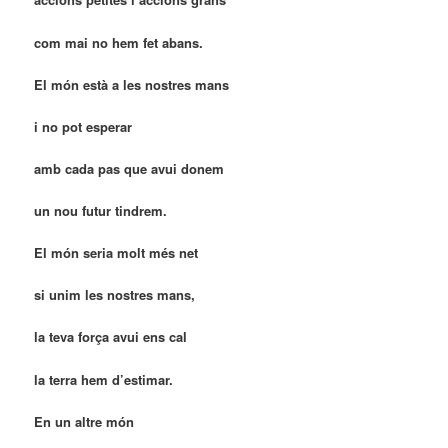
com mai no hem fet abans.
El món està a les nostres mans
i no pot esperar
amb cada pas que avui donem
un nou futur tindrem.
El món seria molt més net
si unim les nostres mans,
la teva força avui ens cal
la terra hem d’estimar.
En un altre món