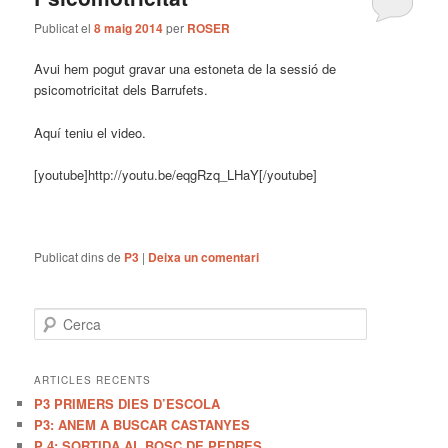
Publicat el
8 maig 2014
per
ROSER
Avui hem pogut gravar una estoneta de la sessió de
psicomotricitat dels Barrufets.
Aquí teniu el video.
[youtube]http://youtu.be/eqgRzq_LHaY[/youtube]
Publicat dins de
P3
|
Deixa un comentari
C
e
r
c
ARTICLES RECENTS
a
P3 PRIMERS DIES D’ESCOLA
P3: ANEM A BUSCAR CASTANYES
P 4: SORTIDA AL BOSC DE PEDRES