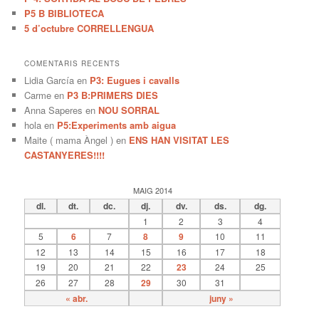
P5 B BIBLIOTECA
5 d’octubre CORRELLENGUA
COMENTARIS RECENTS
Lidia García
en
P3: Eugues i cavalls
Carme
en
P3 B:PRIMERS DIES
Anna Saperes
en
NOU SORRAL
hola
en
P5:Experiments amb aigua
Maite ( mama Àngel )
en
ENS HAN VISITAT LES
CASTANYERES!!!!
MAIG 2014
dl.
dt.
dc.
dj.
dv.
ds.
dg.
1
2
3
4
5
6
7
8
9
10
11
12
13
14
15
16
17
18
19
20
21
22
23
24
25
26
27
28
29
30
31
« abr.
juny »