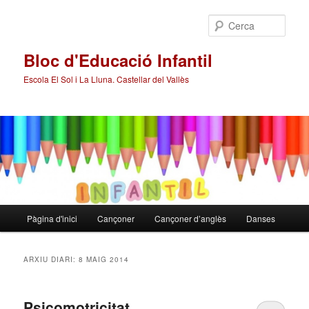
Cerca
Bloc d'Educació Infantil
Escola El Sol i La Lluna. Castellar del Vallès
Menú
Pàgina d'inici
Cançoner
Cançoner d’anglès
Danses
Aneu
Aneu
principal
al
al
ARXIU DIARI:
8 MAIG 2014
contingut
contingut
Psicomotricitat
principal
secundari