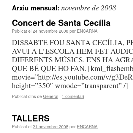
novembre de 2008
Arxiu mensual:
Concert de Santa Cecília
Publicat el
24 novembre 2008
per
ENCARNA
DISSABTE FOU SANTA CECÍLIA, 
AVUI A L’ESCOLA HEM FET AUDI
DIFERENTS MÚSICS. ENS HA AG
QUE BÉ QUE HO FAN. [kml_flashem
movie=”http://es.youtube.com/v/g3De
height=”350″ wmode=”transparent” /]
Publicat dins de
General
|
1 comentari
TALLERS
Publicat el
21 novembre 2008
per
ENCARNA