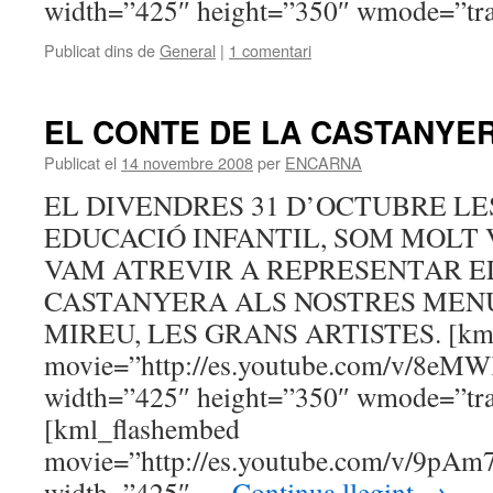
width=”425″ height=”350″ wmode=”tran
Publicat dins de
General
|
1 comentari
EL CONTE DE LA CASTANYER
Publicat el
14 novembre 2008
per
ENCARNA
EL DIVENDRES 31 D’OCTUBRE LE
EDUCACIÓ INFANTIL, SOM MOLT 
VAM ATREVIR A REPRESENTAR E
CASTANYERA ALS NOSTRES MENU
MIREU, LES GRANS ARTISTES. [kml
movie=”http://es.youtube.com/v/8eM
width=”425″ height=”350″ wmode=”tran
[kml_flashembed
movie=”http://es.youtube.com/v/9pA
width=”425″ …
Continua llegint
→