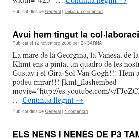
Publicat dins de
General
|
Deixa un comentari
Avui hem tingut la col·laborac
Publicat el
12 novembre 2008
per
ENCARNA
La mare de la Georgina, la Vanesa, de l
Klimt ens a pintat un quadro de les nost
Gustav i el Gira-Sol Van Gogh!!! Hem 
podeu mirar!!! [kml_flashembed
movie=”http://es.youtube.com/v/FJoZ
…
Continua llegint
→
Publicat dins de
General
|
1 comentari
ELS NENS I NENES DE P3 T