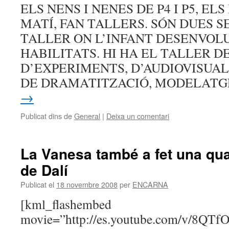
ELS NENS I NENES DE P4 I P5, EL
MATÍ, FAN TALLERS. SÓN DUES S
TALLER ON L’INFANT DESENVOL
HABILITATS. HI HA EL TALLER DE
D’EXPERIMENTS, D’AUDIOVISUAL
DE DRAMATITZACIÓ, MODELATG
→
Publicat dins de
General
|
Deixa un comentari
La Vanesa també a fet una qua
de Dalí
Publicat el
18 novembre 2008
per
ENCARNA
[kml_flashembed
movie=”http://es.youtube.com/v/8QT