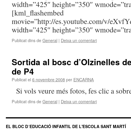
width=”425″ height=”350″ wmode=”tran
[kml_flashembed
movie=”http://es.youtube.com/v/eXv
width=”425″ height=”350″ wmode=”tran
Publicat dins de
General
|
Deixa un comentari
Sortida al bosc d’Olzinelles d
de P4
Publicat el
6 novembre 2008
per
ENCARNA
Si vols veure més fotos, fes clic a sobr
Publicat dins de
General
|
Deixa un comentari
EL BLOC D´EDUCACIÓ INFANTIL DE L'ESCOLA SANT MARTÍ