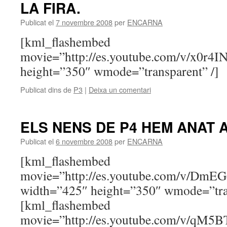
LA FIRA.
Publicat el
7 novembre 2008
per
ENCARNA
[kml_flashembed
movie=”http://es.youtube.com/v/x0r4
height=”350″ wmode=”transparent” /]
Publicat dins de
P3
|
Deixa un comentari
ELS NENS DE P4 HEM ANAT A
Publicat el
6 novembre 2008
per
ENCARNA
[kml_flashembed
movie=”http://es.youtube.com/v/Dm
width=”425″ height=”350″ wmode=”tran
[kml_flashembed
movie=”http://es.youtube.com/v/qM5