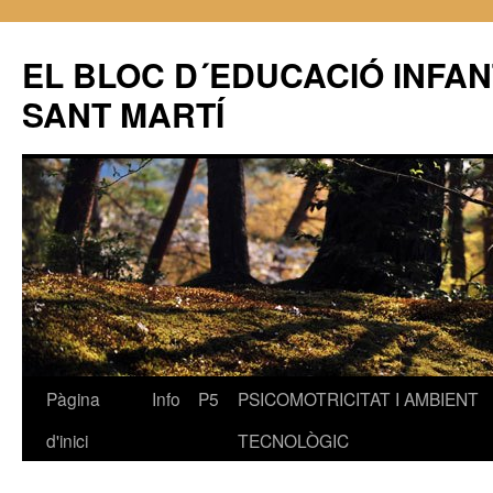
EL BLOC D´EDUCACIÓ INFAN
SANT MARTÍ
Pàgina
Info
P5
PSICOMOTRICITAT I AMBIENT
Vés
d'inici
TECNOLÒGIC
al
contingut