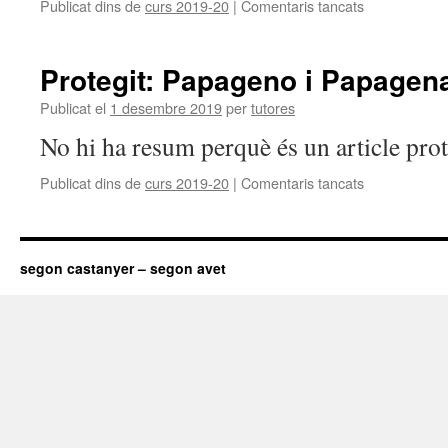
Publicat dins de
curs 2019-20
|
Comentaris tancats
a
Protegit:
Una
tornada
Protegit: Papageno i Papagen
a
l’escola
Publicat el
1 desembre 2019
per
tutores
ben
No hi ha resum perquè és un article prot
especial!!
:)
Publicat dins de
curs 2019-20
|
Comentaris tancats
a
Protegit:
Papageno
i
Papagena
segon castanyer – segon avet