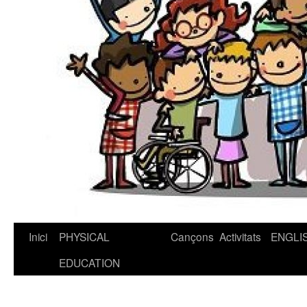
Inici
PHYSICAL
Cançons
Activitats
ENGLI
Vés
EDUCATION
al
contingut