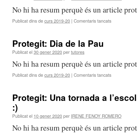
No hi ha resum perquè és un article prot
Publicat dins de
curs 2019-20
|
Comentaris tancats
a
Protegit:
Taller
sobre
Protegit: Dia de la Pau
Frida
Kahlo
Publicat el
30 gener 2020
per
tutores
!!
No hi ha resum perquè és un article prot
:)
Publicat dins de
curs 2019-20
|
Comentaris tancats
a
Protegit:
Dia
de
Protegit: Una tornada a l’esco
la
:)
Pau
Publicat el
10 gener 2020
per
IRENE FENOY ROMERO
No hi ha resum perquè és un article prot