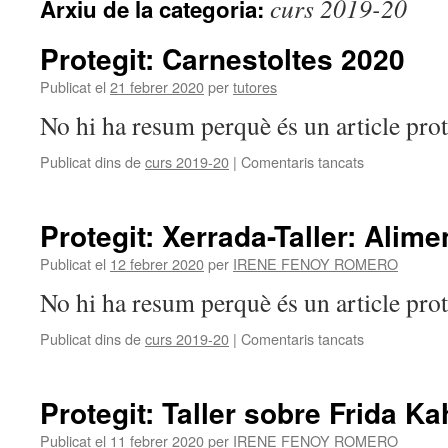
curs 2019-20
Arxiu de la categoria:
Protegit: Carnestoltes 2020
Publicat el
21 febrer 2020
per
tutores
No hi ha resum perquè és un article prot
Publicat dins de
curs 2019-20
|
Comentaris tancats
a
Protegit:
Carnestoltes
2020
Protegit: Xerrada-Taller: Alim
Publicat el
12 febrer 2020
per
IRENE FENOY ROMERO
No hi ha resum perquè és un article prot
Publicat dins de
curs 2019-20
|
Comentaris tancats
a
Protegit:
Xerrada-
Taller:
Protegit: Taller sobre Frida Kah
Alimentació
saludable
Publicat el
11 febrer 2020
per
IRENE FENOY ROMERO