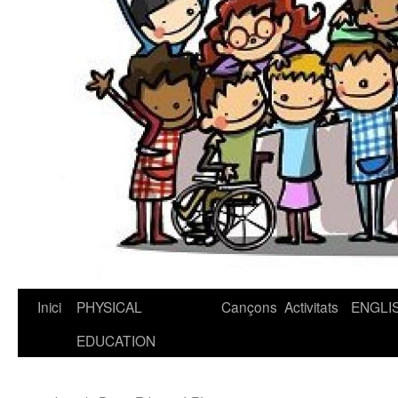
Inici
PHYSICAL
Cançons
Activitats
ENGLI
Vés
EDUCATION
al
contingut