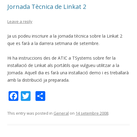
o
te
Jornada Tècnica de Linkat 2
k
ix
Leave a reply
Ja us podeu inscriure a la jornada tècnica sobre la Linkat 2
que es farà a la darrera setmana de setembre.
Hi ha instruccions des de ATIC a TSystems sobre fer la
instal·lació de Linkat als portàtils que vulgueu utilitzar a la
Jornada. Aquell dia es farà una instal·lació demo i es treballarà
amb la distribució ja preparada.
F
T
C
ac
w
o
e
itt
m
This entry was posted in
General
on
14 setembre 2008
.
b
er
p
o
ar