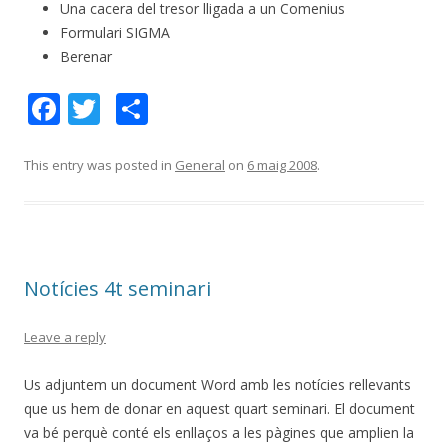
Una cacera del tresor lligada a un Comenius
Formulari SIGMA
Berenar
F
T
C
ac
w
o
e
itt
m
This entry was posted in
General
on
6 maig 2008
.
b
er
p
o
ar
o
te
Notícies 4t seminari
k
ix
Leave a reply
Us adjuntem un document Word amb les notícies rellevants
que us hem de donar en aquest quart seminari. El document
va bé perquè conté els enllaços a les pàgines que amplien la