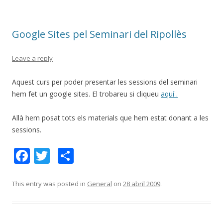
o
ar
o
te
Google Sites pel Seminari del Ripollès
k
ix
Leave a reply
Aquest curs per poder presentar les sessions del seminari
hem fet un google sites. El trobareu si cliqueu
aquí .
Allà hem posat tots els materials que hem estat donant a les
sessions.
F
T
C
ac
w
o
e
itt
m
This entry was posted in
General
on
28 abril 2009
.
b
er
p
o
ar