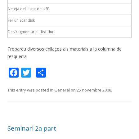
Neteja del llistat de USB
Fer un Scandisk
Desfragmentar el disc dur
Trobareu diversos enllaços als materials a la columna de
l’esquerra.
F
T
C
ac
w
o
e
itt
m
This entry was posted in
General
on
25 novembre 2008
.
b
er
p
o
ar
o
te
Seminari 2a part
k
ix