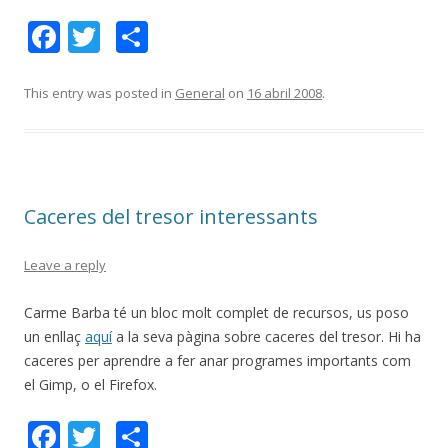
F
T
C
ac
w
o
e
itt
m
This entry was posted in
General
on
16 abril 2008
.
b
er
p
o
ar
o
te
Caceres del tresor interessants
k
ix
Leave a reply
Carme Barba té un bloc molt complet de recursos, us poso
un enllaç
aquí
a la seva pàgina sobre caceres del tresor. Hi ha
caceres per aprendre a fer anar programes importants com
el Gimp, o el Firefox.
F
T
C