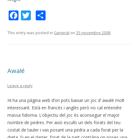
F
T
C
ac
w
o
e
itt
m
This entry was posted in
General
on
25 novembre 2008
.
b
er
p
o
ar
o
te
Awalé
k
ix
Leave a reply
Hi ha una pàgina web d’on pots baixar un joc d’ awalé molt
interessant. Està en francès i anglès però no cal entendre
massa l’idioma. L’objectiu del joc és aconseguir el major
nombre de pedres. Per això esculls un dels forats del teu
costat de tauler i vas posant una pedra a cada forat per la
dreta. Si en el darrer forat de la part contrària on poses una