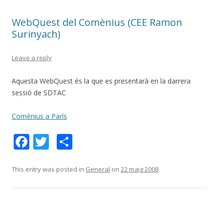
o
te
WebQuest del Comènius (CEE Ramon
k
ix
Surinyach)
Leave a reply
Aquesta WebQuest és la que es presentarà en la darrera
sessió de SDTAC
Comènius a París
F
T
C
ac
w
o
e
itt
m
This entry was posted in
General
on
22 maig 2008
.
b
er
p
o
ar