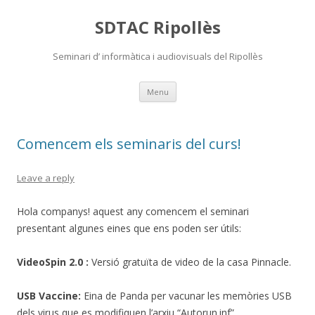
SDTAC Ripollès
Seminari d’ informàtica i audiovisuals del Ripollès
Skip
Menu
to
content
Comencem els seminaris del curs!
Leave a reply
Hola companys! aquest any comencem el seminari
presentant algunes eines que ens poden ser útils:
VideoSpin 2.0 :
Versió gratuïta de video de la casa Pinnacle.
USB Vaccine:
Eina de Panda per vacunar les memòries USB
dels virus que es modifiquen l’arxiu “Autorun.inf”