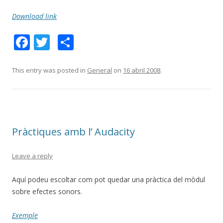
Download link
F
T
C
ac
w
o
e
itt
m
This entry was posted in
General
on
16 abril 2008
.
b
er
p
o
ar
o
te
Pràctiques amb l’ Audacity
k
ix
Leave a reply
Aquí podeu escoltar com pot quedar una pràctica del mòdul
sobre efectes sonors.
Exemple