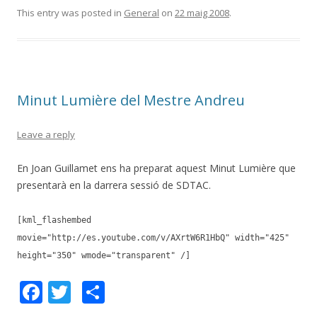
e
itt
m
This entry was posted in
General
on
22 maig 2008
.
b
er
p
o
ar
o
te
Minut Lumière del Mestre Andreu
k
ix
Leave a reply
En Joan Guillamet ens ha preparat aquest Minut Lumière que
presentarà en la darrera sessió de SDTAC.
[kml_flashembed
movie="http://es.youtube.com/v/AXrtW6R1HbQ" width="425"
height="350" wmode="transparent" /]
F
T
C
ac
w
o