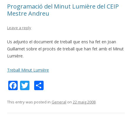
o
te
Programació del Minut Lumière del CEIP
k
ix
Mestre Andreu
Leave a reply
Us adjunto el document de treball que ens ha fet en Joan
Guillamet sobre el procés de treball que han fet amb el Minut
Lumière.
Treball Minut Lumière
F
T
C
ac
w
o
e
itt
m
This entry was posted in
General
on
22 maig 2008
.
b
er
p
o
ar