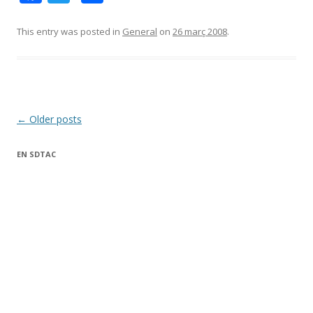
ac
w
o
e
itt
m
This entry was posted in
General
on
26 març 2008
.
b
er
p
o
ar
o
te
k
ix
Post
←
Older posts
navigation
EN SDTAC