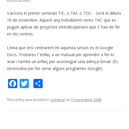
S’acosta el primer seminari TIC, o TAC o TOC… Serà el dilluns
10 de novembre. Aquest any treballarem eines TAC que es
puguin aplicar als projectes interdisciplinaris que s’ han de fer
en els centres.
L’eina que ens centrarem en aquesta sessió és el Google
Docs. Trobareu l’ enllaç a un manual per aprendre a fer-lo
anar i també un enllaç per aconseguir una adreça Gmail. (És
necessària per fer servir alguns programes Google)
F
T
C
ac
w
o
e
itt
m
This entry was posted in
General
on
5 novembre 2008
.
b
er
p
o
ar