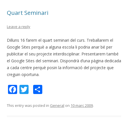
o
te
Quart Seminari
k
ix
Leave a reply
Dilluns 16 farem el quart seminari del curs. Treballarem el
Google Sites perquè a alguna escola li podria anar bé per
publicitar el seu projecte interdisciplinar. Presentarem també
el Google Sites del seminari. Dispondrà d’una pàgina dedicada
a cada centre perquè posin la informació del projecte que
creguin oportuna.
F
T
C
ac
w
o
e
itt
m
This entry was posted in
General
on
10 març 2009
.
b
er
p
o
ar