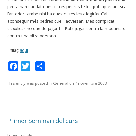
pedra han quedat dues o tres pedres te les pots quedar i si a
l’anterior també n’hi ha dues o tres les afegiràs. Cal
aconseguir més pedres que l’ adversari. Més complicat
d’explicar-ho que de jugar-hi. Pots jugar contra la màquina o
contra una altra persona.
Enllaç
aquí
F
T
C
ac
w
o
e
itt
m
This entry was posted in
General
on
7 novembre 2008
.
b
er
p
o
ar
o
te
Primer Seminari del curs
k
ix
Leave a reply