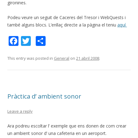
gironines.
Podeu veure un seguit de Caceres del Tresor i WebQuests i
també alguns blocs. L’enllaç directe a la pàgina el teniu
aquí
F
T
C
ac
w
o
e
itt
m
This entry was posted in
General
on
21 abril 2008
.
b
er
p
o
ar
o
te
Pràctica d’ ambient sonor
k
ix
Leave a reply
Ara podreu escoltar l’ exemple que ens donen de com crear
un ambient sonor d’ una cafeteria en un aeroport.