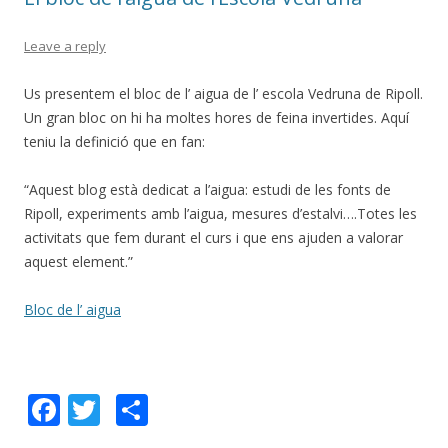
k
ix
Leave a reply
Us presentem el bloc de l’ aigua de l’ escola Vedruna de Ripoll.
Un gran bloc on hi ha moltes hores de feina invertides. Aquí
teniu la definició que en fan:
“Aquest blog està dedicat a l’aigua: estudi de les fonts de
Ripoll, experiments amb l’aigua, mesures d’estalvi….Totes les
activitats que fem durant el curs i que ens ajuden a valorar
aquest element.”
Bloc de l’ aigua
F
T
C
ac
w
o