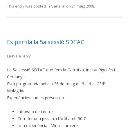
e
itt
m
This entry was posted in
General
on
21 maig 2008
.
b
er
p
o
ar
o
te
Es perfila la 5a sessió SDTAC
k
ix
Leave a reply
La 5a sessió SDTAC que fem la Garrotxa, inclou Ripollès i
Cerdanya.
Està programada pel dia 26 de maig de 3 a 6 al CEIP
Malagrida.
Experiències que es presenten:
Intraweb de centre
Com fer una pissarra tàctil amb 50 €
Una experiència : Minut Lumière