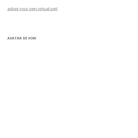
adopt your own virtual pet!
AVATAR DE VOKI