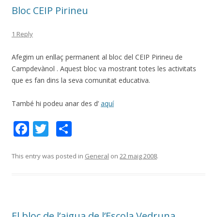
o
te
Bloc CEIP Pirineu
k
ix
1 Reply
Afegim un enllaç permanent al bloc del CEIP Pirineu de
Campdevànol . Aquest bloc va mostrant totes les activitats
que es fan dins la seva comunitat educativa.
També hi podeu anar des d’
aquí
F
T
C
ac
w
o
e
itt
m
This entry was posted in
General
on
22 maig 2008
.
b
er
p
o
ar
o
te
El bloc de l’aigua de l’Escola Vedruna