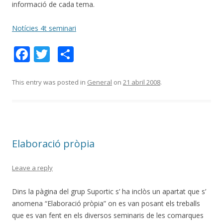
informació de cada tema.
Notícies 4t seminari
F
T
C
ac
w
o
e
itt
m
This entry was posted in
General
on
21 abril 2008
.
b
er
p
o
ar
o
te
Elaboració pròpia
k
ix
Leave a reply
Dins la pàgina del grup Suportic s’ ha inclòs un apartat que s’
anomena “Elaboració pròpia” on es van posant els treballs
que es van fent en els diversos seminaris de les comarques