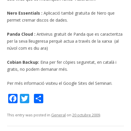
Nero Essentials :
Aplicació també gratuïta de Nero que
permet cremar discos de dades.
Panda Cloud :
Antivirus gratuït de Panda que es caracteritza
per la seva lleugeresa perquè actua a través de la xarxa (al
núvol com es diu ara)
Cobian Backup:
Eina per fer còpies seguretat, en català i
gratis, no podem demanar més.
Per més informació visiteu el Google Sites del Seminari.
F
T
C
ac
w
o
e
itt
m
This entry was posted in
General
on
20 octubre 2009
.
b
er
p