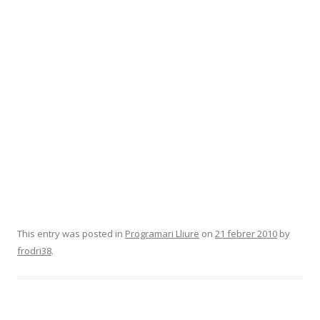
This entry was posted in
Programari Lliure
on
21 febrer 2010
by
frodri38
.