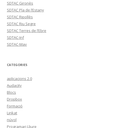
SDTAC Gironès
SDTAC Pla de l’Estany
SDTAC Ripollès
SDTAC Riu Segre
SDTAC Terres de l’Ebre
SDTAC-Inf
SDTAC-Mav
CATEGORIES
aplicacions 2.0
Audacity
Blocs
Dropbox
Formació
Linkat
núvol
Programari Lliure