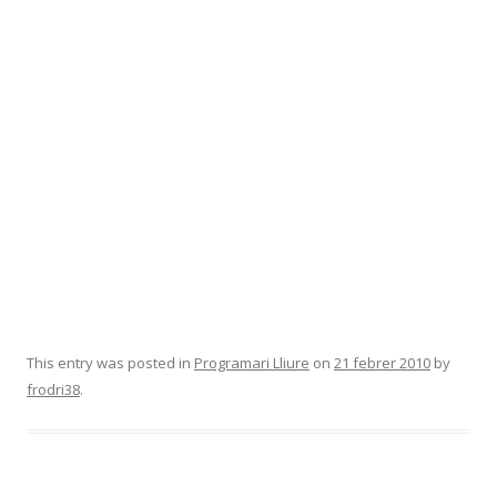
This entry was posted in
Programari Lliure
on
21 febrer 2010
by
frodri38
.