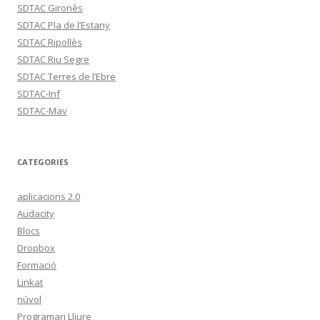
SDTAC Gironès
SDTAC Pla de l’Estany
SDTAC Ripollès
SDTAC Riu Segre
SDTAC Terres de l’Ebre
SDTAC-Inf
SDTAC-Mav
CATEGORIES
aplicacions 2.0
Audacity
Blocs
Dropbox
Formació
Linkat
núvol
Programari Lliure