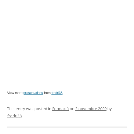
View more
presentations
from
frodri38
.
This entry was posted in
Formació
on
2 novembre 2009
by
frodri38
.