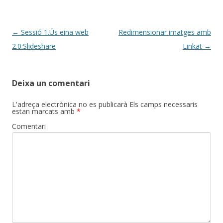
Post
←
Sessió 1.Ús eina web
Redimensionar imatges amb
navigation
2.0:Slideshare
Linkat
→
Deixa un comentari
L'adreça electrònica no es publicarà
Els camps necessaris
estan marcats amb
*
Comentari