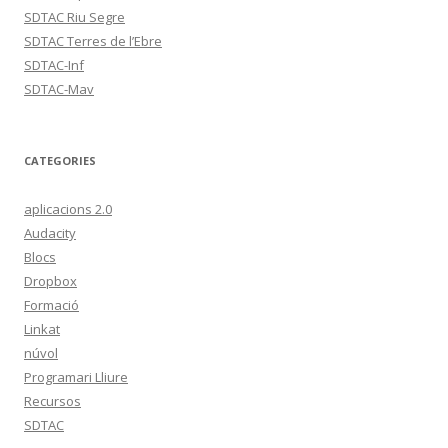
SDTAC Riu Segre
SDTAC Terres de l’Ebre
SDTAC-Inf
SDTAC-Mav
CATEGORIES
aplicacions 2.0
Audacity
Blocs
Dropbox
Formació
Linkat
núvol
Programari Lliure
Recursos
SDTAC