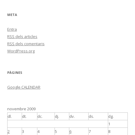
META
Entra
RSS
dels articles
RSS
dels comentaris
WordPress.org
PÀGINES
Google CALENDAR
novembre 2009
dl.
dt.
dc.
dj.
dv.
ds.
dg.
1
2
3
4
5
6
7
8