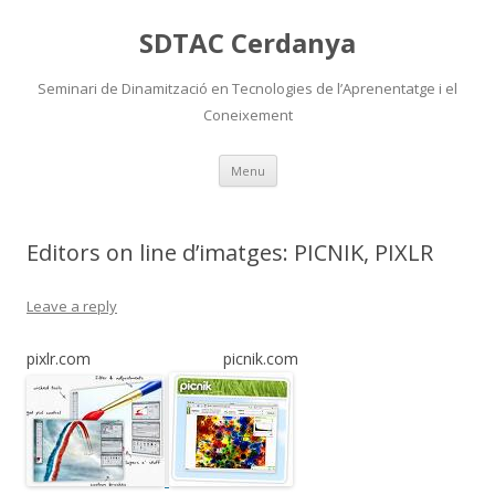
SDTAC Cerdanya
Seminari de Dinamització en Tecnologies de l’Aprenentatge i el
Coneixement
Skip
Menu
to
content
Editors on line d’imatges: PICNIK, PIXLR
Leave a reply
pixlr.com picnik.com