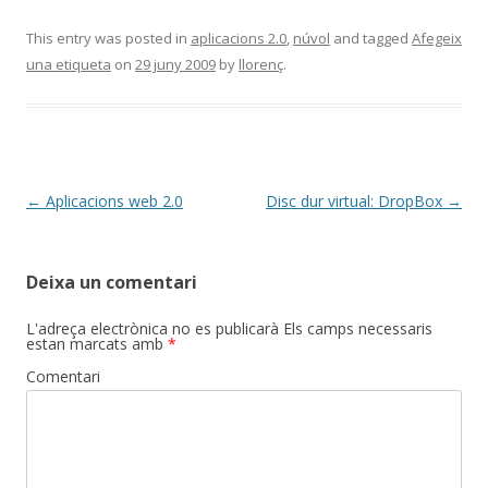
This entry was posted in
aplicacions 2.0
,
núvol
and tagged
Afegeix
una etiqueta
on
29 juny 2009
by
llorenç
.
Post
←
Aplicacions web 2.0
Disc dur virtual: DropBox
→
navigation
Deixa un comentari
L'adreça electrònica no es publicarà
Els camps necessaris
estan marcats amb
*
Comentari