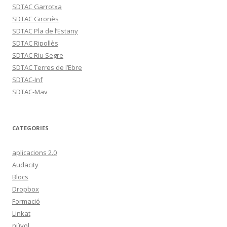
SDTAC Garrotxa
SDTAC Gironès
SDTAC Pla de l’Estany
SDTAC Ripollès
SDTAC Riu Segre
SDTAC Terres de l’Ebre
SDTAC-Inf
SDTAC-Mav
CATEGORIES
aplicacions 2.0
Audacity
Blocs
Dropbox
Formació
Linkat
núvol