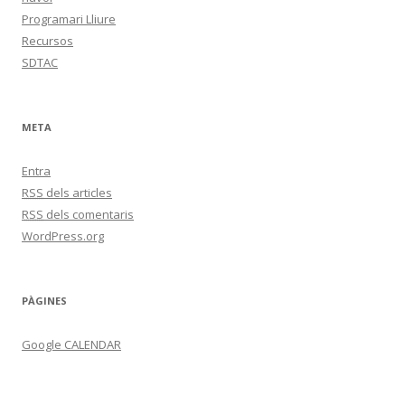
Programari Lliure
Recursos
SDTAC
META
Entra
RSS
dels articles
RSS
dels comentaris
WordPress.org
PÀGINES
Google CALENDAR