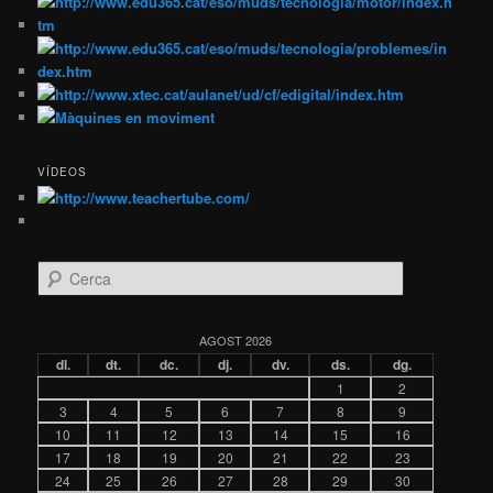
VÍDEOS
C
e
r
c
AGOST 2026
a
dl.
dt.
dc.
dj.
dv.
ds.
dg.
1
2
3
4
5
6
7
8
9
10
11
12
13
14
15
16
17
18
19
20
21
22
23
24
25
26
27
28
29
30