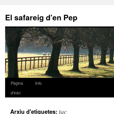
El safareig d’en Pep
Pàgina
Info
Vés
d'inici
al
contingut
tac
Arxiu d'etiquetes: