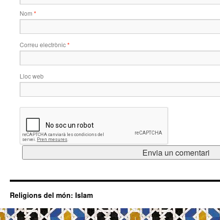
Nom
*
Correu electrònic
*
Lloc web
Religions del món: Islam