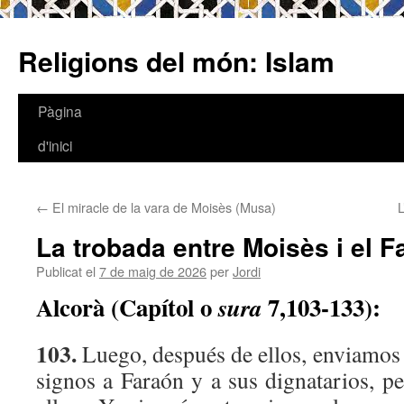
Religions del món: Islam
Pàgina
Vés
d'inici
al
contingut
←
El miracle de la vara de Moisès (Musa)
L
La trobada entre Moisès i el F
Publicat el
7 de maig de 2026
per
Jordi
Alcorà (Capítol o
7,103-133):
sura
103.
Luego, después de ellos, enviamos
signos a Faraón y a sus dignatarios, p