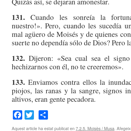
Quizás así, se dejaran amonestar.
131.
Cuando les sonreía la fortun
nuestro!». Pero, cuando les sucedía u
mal agüero de Moisés y de quienes con 
suerte no dependía sólo de Dios? Pero l
132.
Dijeron: «Sea cual sea el signo
hechizarnos con él, no te creeremos».
133.
Enviamos contra ellos la inundaci
piojos, las ranas y la sangre, signos in
altivos, eran gente pecadora.
Facebook
Twitter
Comparteix
Aquest article ha estat publicat en
7.2.5. Moisès / Musa
. Afegeix