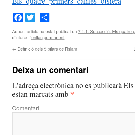
Els_quatre_primers_califes_otsiera
Facebook
Twitter
Comparteix
Aquest article ha estat publicat en
7.1.1. Successió. Els quatre p
d'interès l'
enllaç permanent
.
←
Definició dels 5 pilars de l’Islam
Deixa un comentari
L'adreça electrònica no es publicarà
Els 
*
estan marcats amb
Comentari