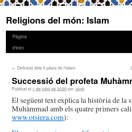
Religions del món: Islam
Pàgina
Vés
d'inici
al
contingut
←
Definició dels 5 pilars de l’Islam
Successió del profeta Muhà
Publicat el
1 de juliol de 2020
per
Jordi
El següent text explica la història de la 
Muhàmmad amb els quatre primers calif
www.otsiera.com
):