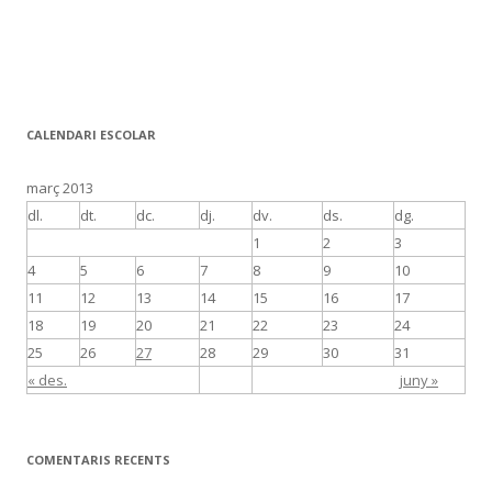
CALENDARI ESCOLAR
març 2013
dl.
dt.
dc.
dj.
dv.
ds.
dg.
1
2
3
4
5
6
7
8
9
10
11
12
13
14
15
16
17
18
19
20
21
22
23
24
25
26
27
28
29
30
31
« des.
juny »
COMENTARIS RECENTS