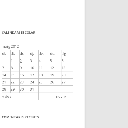
CALENDARI ESCOLAR
maig 2012
dl.
dt.
dc.
dj.
dv.
ds.
dg.
1
2
3
4
5
6
7
8
9
10
11
12
13
14
15
16
17
18
19
20
21
22
23
24
25
26
27
28
29
30
31
« des.
nov. »
COMENTARIS RECENTS