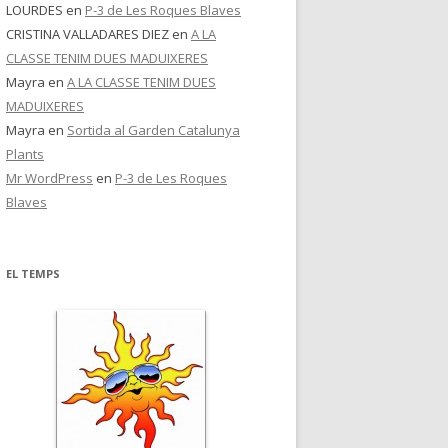
LOURDES
en
P-3 de Les Roques Blaves
CRISTINA VALLADARES DIEZ
en
A LA
CLASSE TENIM DUES MADUIXERES
Mayra
en
A LA CLASSE TENIM DUES
MADUIXERES
Mayra
en
Sortida al Garden Catalunya
Plants
Mr WordPress
en
P-3 de Les Roques
Blaves
EL TEMPS