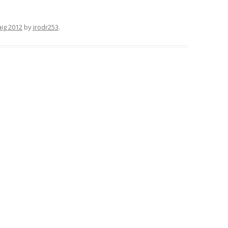
ig 2012
by
jrodr253
.