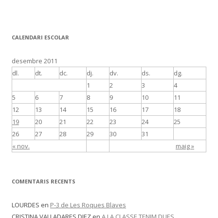
CALENDARI ESCOLAR
desembre 2011
dl.
dt.
dc.
dj.
dv.
ds.
dg.
1
2
3
4
5
6
7
8
9
10
11
12
13
14
15
16
17
18
19
20
21
22
23
24
25
26
27
28
29
30
31
« nov.
maig »
COMENTARIS RECENTS
LOURDES
en
P-3 de Les Roques Blaves
CRISTINA VALLADARES DIEZ
en
A LA CLASSE TENIM DUES