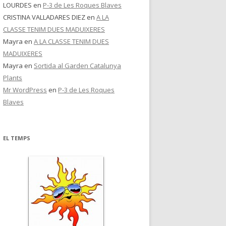
LOURDES
en
P-3 de Les Roques Blaves
CRISTINA VALLADARES DIEZ
en
A LA
CLASSE TENIM DUES MADUIXERES
Mayra
en
A LA CLASSE TENIM DUES
MADUIXERES
Mayra
en
Sortida al Garden Catalunya
Plants
Mr WordPress
en
P-3 de Les Roques
Blaves
EL TEMPS