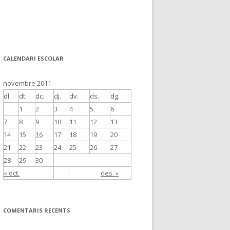
CALENDARI ESCOLAR
novembre 2011
dl.
dt.
dc.
dj.
dv.
ds.
dg.
1
2
3
4
5
6
7
8
9
10
11
12
13
14
15
16
17
18
19
20
21
22
23
24
25
26
27
28
29
30
« oct.
des. »
COMENTARIS RECENTS