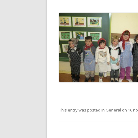
This entry was posted in
General
on
16 n