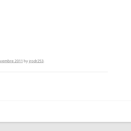
ovembre 2011
by
jrodr253
.