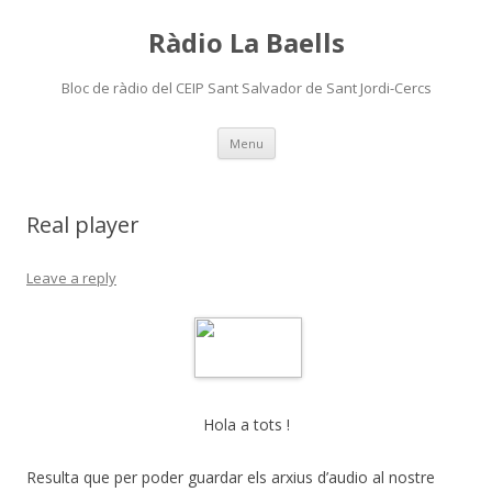
Ràdio La Baells
Bloc de ràdio del CEIP Sant Salvador de Sant Jordi-Cercs
Skip
Menu
to
content
Real player
Leave a reply
Hola a tots !
Resulta que per poder guardar els arxius d’audio al nostre