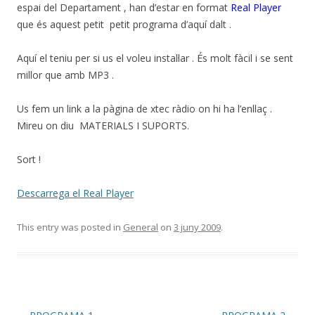
espai del Departament , han d’estar en format
Real Player
que és aquest petit petit programa d’aquí dalt .
Aquí el teniu per si us el voleu instal·lar . És molt fàcil i se sent
millor que amb MP3 .
Us fem un link a la pàgina de xtec ràdio on hi ha l’enllaç .
Mireu on diu MATERIALS I SUPORTS.
Sort !
Descarrega el Real Player
This entry was posted in
General
on
3 juny 2009
.