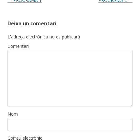
Post
←
PROGRAMA 1
PROGRAMA 2
→
navigation
Deixa un comentari
L'adreça electrònica no es publicarà
Comentari
Nom
Correu electrònic