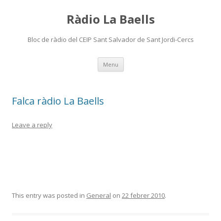
Ràdio La Baells
Bloc de ràdio del CEIP Sant Salvador de Sant Jordi-Cercs
Skip
Menu
to
content
Falca ràdio La Baells
Leave a reply
This entry was posted in
General
on
22 febrer 2010
.