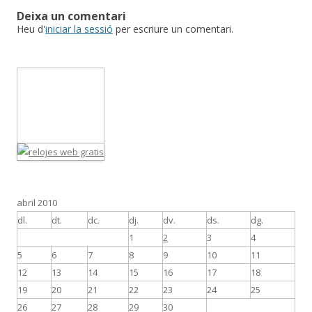
Deixa un comentari
Heu d'
iniciar la sessió
per escriure un comentari.
abril 2010
dl.
dt.
dc.
dj.
dv.
ds.
dg.
1
2
3
4
5
6
7
8
9
10
11
12
13
14
15
16
17
18
19
20
21
22
23
24
25
26
27
28
29
30