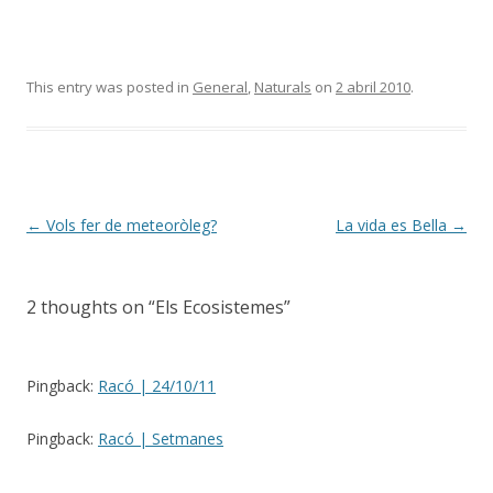
This entry was posted in
General
,
Naturals
on
2 abril 2010
.
Post
←
Vols fer de meteoròleg?
La vida es Bella
→
navigation
2 thoughts on “
Els Ecosistemes
”
Pingback:
Racó | 24/10/11
Pingback:
Racó | Setmanes