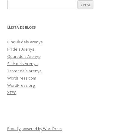
C
e
r
c
LLISTA DE BLOCS
a
:
Cinquè dels Arenys
P4 dels Arenys
Quart dels Arenys
Sisè dels Arenys
Tercer dels Arenys
WordPress.com
WordPress.org
XTEC
Proudly powered by WordPress