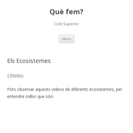
Què fem?
Cicle Superior
Skip
Menu
to
content
Els Ecosistemes
2 Replies
Pots observar aquests videos de diferents ecosistemes, per
entendre millor que són: