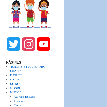
T
I
Y
w
n
o
PÀGINES
“ROBOTS Y FUTURO” FEM
i
s
u
CIÈNCIA
ENGLISH
FOTOS!
t
t
T
GO NOODLE
MOODLE
MÚSICA
t
a
u
Activitats musicals
Audicions
Flauta