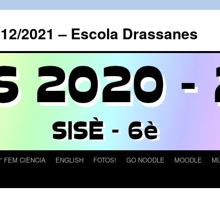
012/2021 – Escola Drassanes
” FEM CIÈNCIA
ENGLISH
FOTOS!
GO NOODLE
MOODLE
MÚ