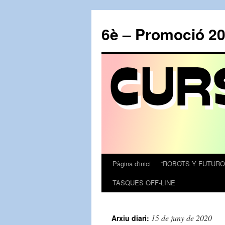
6è – Promoció 2
Pàgina d'inici
“ROBOTS Y FUTURO
Vés
TASQUES OFF-LINE
al
contingut
15 de juny de 2020
Arxiu diari: