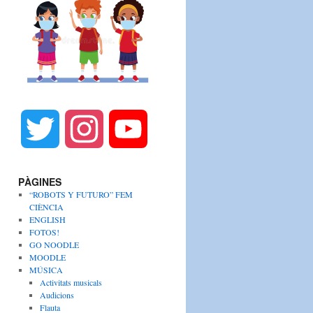
T
I
Y
w
n
o
PÀGINES
“ROBOTS Y FUTURO” FEM
i
s
u
CIÈNCIA
ENGLISH
FOTOS!
t
t
T
GO NOODLE
MOODLE
MÚSICA
t
a
u
Activitats musicals
Audicions
Flauta