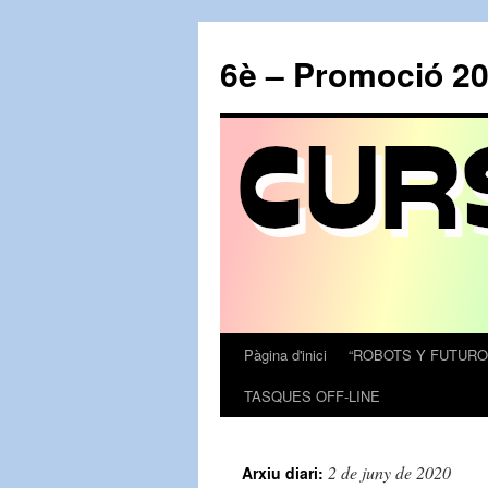
6è – Promoció 2
Pàgina d'inici
“ROBOTS Y FUTURO
Vés
TASQUES OFF-LINE
al
contingut
2 de juny de 2020
Arxiu diari: