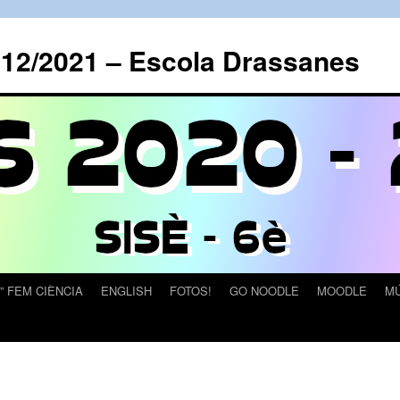
012/2021 – Escola Drassanes
” FEM CIÈNCIA
ENGLISH
FOTOS!
GO NOODLE
MOODLE
MÚ