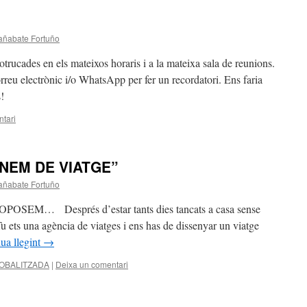
añabate Fortuño
rucades en els mateixos horaris i a la mateixa sala de reunions.
reu electrònic i/o WhatsApp per fer un recordatori. Ens faria
s!
tari
ANEM DE VIATGE”
añabate Fortuño
EM… Després d’estar tants dies tancats a casa sense
u ets una agència de viatges i ens has de dissenyar un viatge
ua llegint
→
OBALITZADA
|
Deixa un comentari