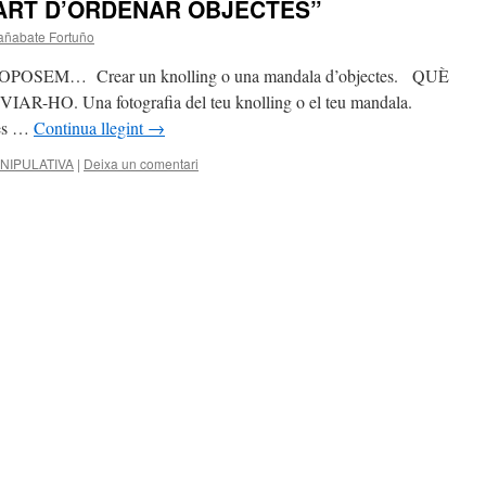
L’ART D’ORDENAR OBJECTES”
añabate Fortuño
OSEM… Crear un knolling o una mandala d’objectes. QUÈ
HO. Una fotografia del teu knolling o el teu mandala.
 des …
Continua llegint
→
NIPULATIVA
|
Deixa un comentari