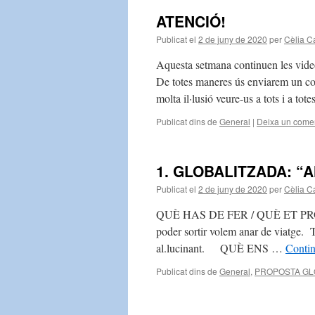
ATENCIÓ!
Publicat el
2 de juny de 2020
per
Cèlia C
Aquesta setmana continuen les videot
De totes maneres ús enviarem un cor
molta il·lusió veure-us a tots i a tote
Publicat dins de
General
|
Deixa un comen
1. GLOBALITZADA: “
Publicat el
2 de juny de 2020
per
Cèlia C
QUÈ HAS DE FER / QUÈ ET PROPOS
poder sortir volem anar de viatge. T
al.lucinant. QUÈ ENS …
Contin
Publicat dins de
General
,
PROPOSTA GL