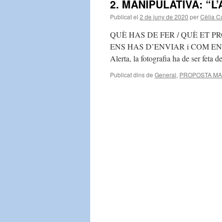
2. MANIPULATIVA: “
Publicat el
2 de juny de 2020
per
Cèlia C
QUÈ HAS DE FER / QUÈ ET PROP
ENS HAS D’ENVIAR i COM ENVIAR-
Alerta, la fotografia ha de ser feta
Publicat dins de
General
,
PROPOSTA MA