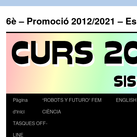
6è – Promoció 2012/2021 – E
Pàgina
“ROBOTS Y FUTURO” FEM
ENGLISH
Vés
d'inici
CIÈNCIA
al
TASQUES OFF-
contingut
LINE