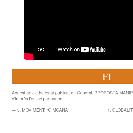
FI
Aquest article ha estat publicat en
General
,
PROPOSTA MANIP
d'interès l'
enllaç permanent
.
←
3. MOVIMENT: “GIMCANA”
1. GLOBALI