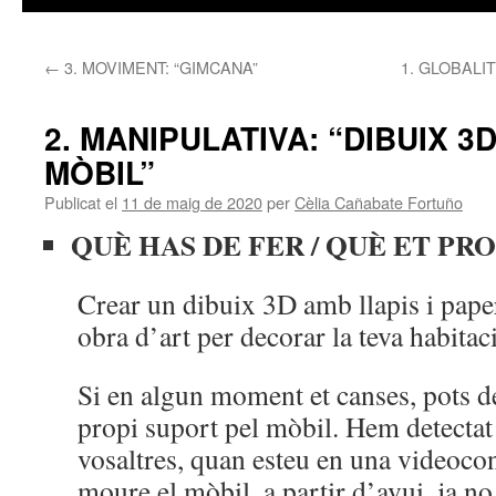
←
3. MOVIMENT: “GIMCANA”
1. GLOBALI
2. MANIPULATIVA: “DIBUIX 3
MÒBIL”
Publicat el
11 de maig de 2020
per
Cèlia Cañabate Fortuño
QUÈ HAS DE FER / QUÈ ET P
Crear un dibuix 3D amb llapis i pape
obra d’art per decorar la teva habitac
Si en algun moment et canses, pots de
propi suport pel mòbil. Hem detectat
vosaltres, quan esteu en una videoco
moure el mòbil, a partir d’avui, ja no