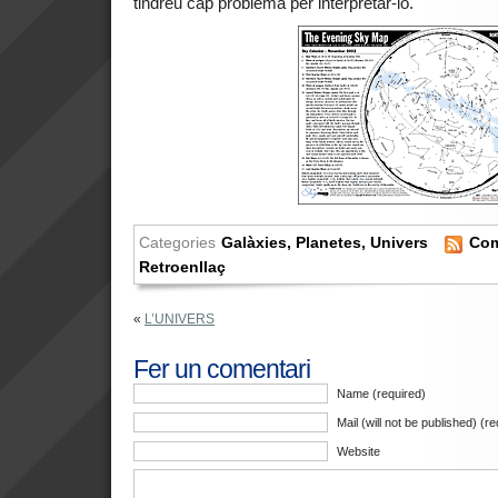
tindreu cap problema per interpretar-lo.
Categories
Galàxies
,
Planetes
,
Univers
Com
Retroenllaç
«
L’UNIVERS
Fer un comentari
Name (required)
Mail (will not be published) (r
Website