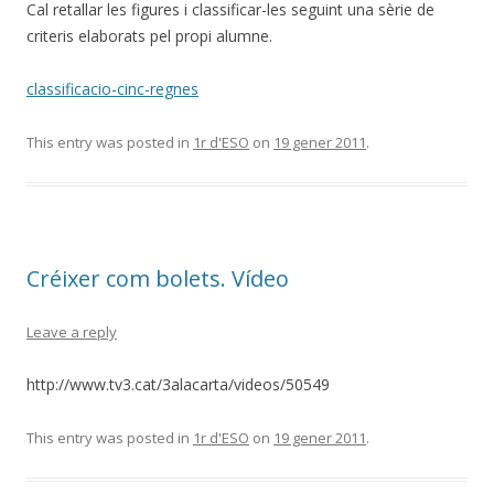
Cal retallar les figures i classificar-les seguint una sèrie de
criteris elaborats pel propi alumne.
classificacio-cinc-regnes
This entry was posted in
1r d'ESO
on
19 gener 2011
.
Créixer com bolets. Vídeo
Leave a reply
http://www.tv3.cat/3alacarta/videos/50549
This entry was posted in
1r d'ESO
on
19 gener 2011
.