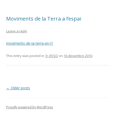
Moviments de la Terra a l’espai
Leave a reply
moviments-de-la-terra-en-l1
This entry was posted in
1r d'ESO
on
16 desembre 2010
.
Post
←
Older posts
navigation
Proudly powered by WordPress