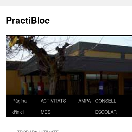
PractiBloc
Pàgina
ACTIVITATS
AMPA
CONSELL
Vés
d'inici
MES
ESCOLAR
al
contingut
←
TROBADA ULTIMATE