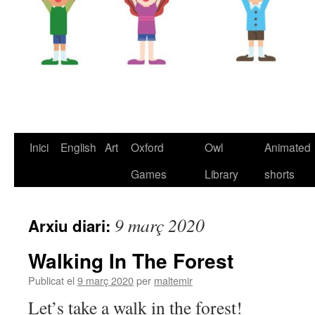
Inici
English
Art
Oxford
Owl
Animated
Vés
Games
Library
shorts
al
contingut
9 març 2020
Arxiu diari:
Walking In The Forest
Publicat el
9 març 2020
per
maltemir
Let’s take a walk in the forest!